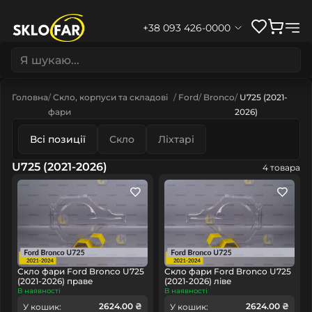
+38 093 426-0000
Головна
Скло, корпуси та складові
Ford
Bronco
U725 (2021-
фари
2026)
Всі позиції
Скло
Ліхтарі
U725 (2021-2026)
4 товара
Скло фари Ford Bronco U725
Скло фари Ford Bronco U725
(2021-2026) праве
(2021-2026) ліве
В наявності
В наявності
2624.00 ₴
2624.00 ₴
У кошик:
У кошик: