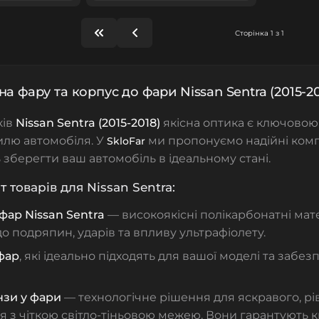
Сторінка 1 з 1
на фару та корпус до фари Nissan Sentra (2015-20
ків
Nissan Sentra (2015-2018)
якісна оптика є ключовою
тилю автомобіля. У
ми пропонуємо надійні комп
SkloFar
зберегти ваш автомобіль в ідеальному стані.
 товарів для Nissan Sentra:
фар Nissan Sentra
— високоякісні полікарбонатні мат
 до подряпин, ударів та впливу ультрафіолету.
фар
, які ідеально підходять для вашої моделі та забе
нзи у фари
— технологічне рішення для яскравого, р
я з чіткою світло-тіньовою межею. Вони гарантують к