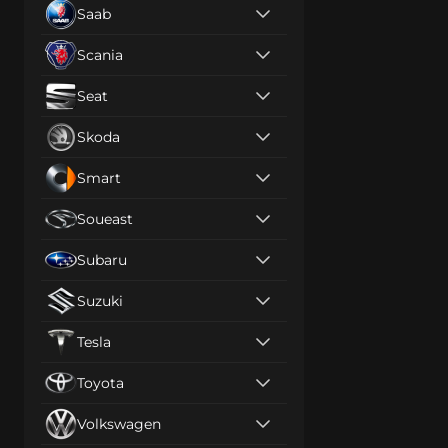
Saab
Scania
Seat
Skoda
Smart
Soueast
Subaru
Suzuki
Tesla
Toyota
Volkswagen