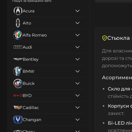
Пошук за брендами авто
Acura
Aito
Alfa Romeo
Стьокла 
Audi
Для власни
дорозі та с
Bentley
допоможуть 
BMW
Асортимент
Buick
Скло для 
BYD
стійкість
Корпуси 
Cadillac
захист.
Changan
Бі-LED лі
освітленн
Chery