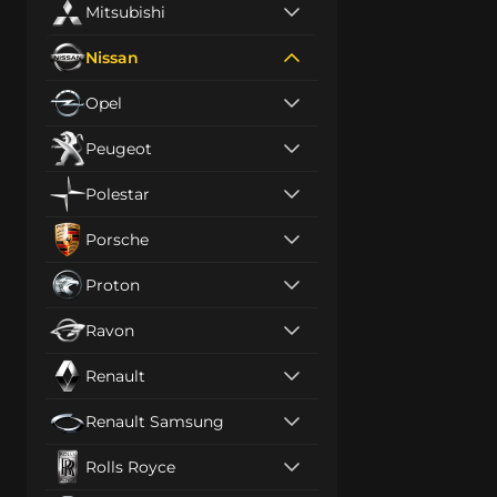
Mitsubishi
Nissan
Opel
Peugeot
Polestar
Porsche
Proton
Ravon
Renault
Renault Samsung
Rolls Royce