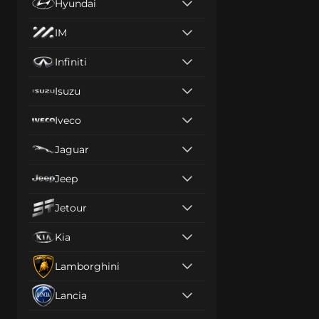
Hyundai
IM
Infiniti
Isuzu
Iveco
Jaguar
Jeep
Jetour
Kia
Lamborghini
Lancia