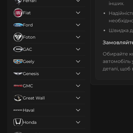
Ferrari
інших.
Fiat
Надійніст
необхідно
Ford
Швидка до
Foton
Замовляйте
GAC
Обирайте к
автомобіль 
Geely
деталі, щоб
Genesis
GMC
Great Wall
Haval
Honda