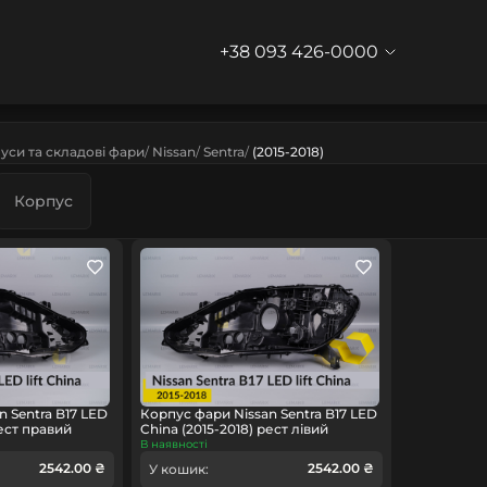
+38 093 426-0000
уси та складові фари
Nissan
Sentra
(2015-2018)
Корпус
 Sentra B17 LED
Корпус фари Nissan Sentra B17 LED
рест правий
China (2015-2018) рест лівий
В наявності
2542.00 ₴
2542.00 ₴
У кошик: