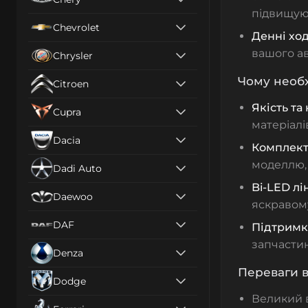
підвищую
Chevrolet
Денні ход
вашого ав
Chrysler
Чому необх
Citroen
Якість та
Cupra
матеріалі
Dacia
Комплект
моделлю, 
Dadi Auto
Bi-LED лі
Daewoo
яскравому
DAF
Підтримк
запчастин
Denza
Переваги в
Dodge
Великий в