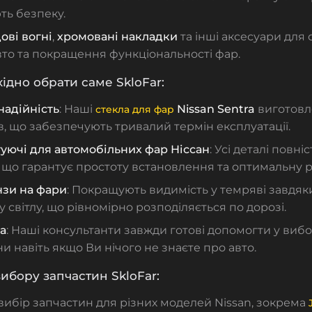
ть безпеку.
ові вогні
,
хромовані накладки
та інші аксесуари для
то та покращення функціональності фар.
ідно обрати саме SkloFar:
 надійність
: Наші
Nissan Sentra
виготовле
стекла для фар
в, що забезпечують тривалий термін експлуатації.
уючі для автомобільних фар Ніссан
: Усі деталі повн
що гарантує простоту встановлення та оптимальну р
нзи на фари
: Покращують видимість у темряві завдяки
 світлу, що рівномірно розподіляється по дорозі.
а
: Наші консультанти завжди готові допомогти у вибо
и навіть якщо Ви нічого не знаєте про авто.
ибору запчастин SkloFar:
ибір запчастин для різних моделей Nissan, зокрема