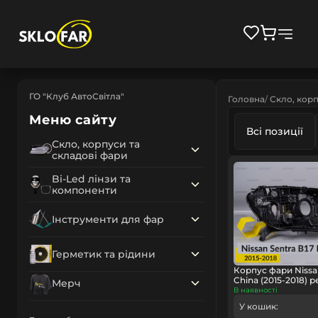
ГО "Клуб АвтоСвітла"
Головна
Скло, корп
Меню сайту
Всі позиції
Скло, корпуси та
складові фари
Bi-Led лінзи та
компоненти
Інструменти для фар
Герметик та рідини
Корпус фари Nissan
China (2015-2018) 
Мерч
В наявності
У кошик: