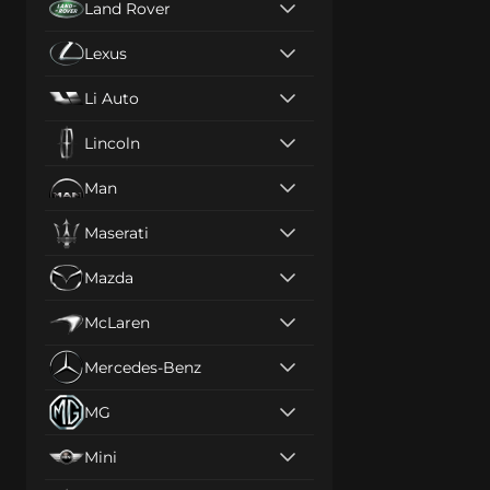
Land Rover
Lexus
Li Auto
Lincoln
Man
Maserati
Mazda
McLaren
Mercedes-Benz
MG
Mini