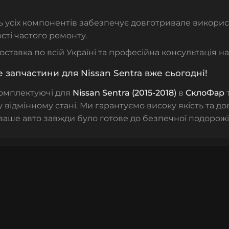
ь усіх компонентів забезпечує довготривале викори
сті частого ремонту.
ставка по всій Україні та професійна консультація на
 запчастини для Nissan Sentra вже сьогодні!
омплектуючі для
Nissan Sentra (2015-2018)
в
СклоФар
т
у відмінному стані. Ми гарантуємо високу якість та до
 ваше авто завжди було готове до безпечної подорожі