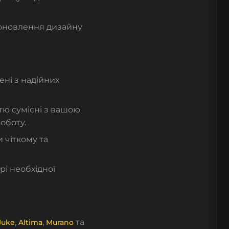
 оновлення дизайну
ні з надійних
істю сумісні з вашою
оботу.
 чіткому та
рі необхідної
,
,
та
Juke
Altima
Murano