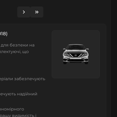
18)
 для безпеки на
лектуючі, що
еріали забезпечують
зпечують надійний
івномірного
ращу видимість і