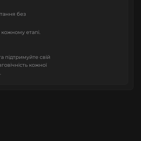
стання без
 кожному етапі.
а підтримуйте свій
вговічність кожної
.