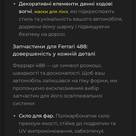
Декоративні елементи
,
денні ходові
вогні
,
, які підкреслюють
маски для лінз
стиль та унікальність вашого автомобіля,
додаючи йому шарму і підвищуючи
безпеку на дорозі.
Запчастини для Ferrari 488:
довершеність у кожній деталі
Феррарі
488 — це символ розкоші,
швидкості та досконалості. Щоб ваш
автомобіль залишався на піку форми, ми
пропонуємо ексклюзивний вибір
запчастин для його освітлювальної
системи:
Скло для фар.
Полікарбонатне скло
преміум-якості, стійке до подряпин та
UV-випромінювання, забезпечує