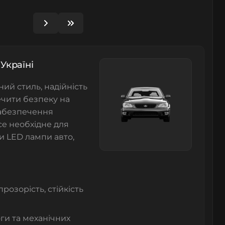
 Україні
ий стиль, надійність
ечити безпеку на
забезпечення
се необхідне для
чи
LED лампи авто
,
розорість, стійкість
оги та механічних