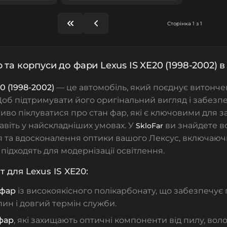
Сторінка 1 з 1
 та корпуси до фари Lexus IS XE20 (1998-2002) в
0 (1998-2002)
— це автомобіль, який поєднує витончен
Щоб підтримувати його оригінальний вигляд і забезп
ливо піклуватися про стан фар, які є ключовими для 
авіть у найскладніших умовах. У
ви знайдете в
SkloFar
я та вдосконалення оптики вашого Лексус, включаю
 підходять для модернізації освітлення.
 для Lexus IS XE20:
 фар
із високоякісного полікарбонату, що забезпечує п
ин і довгий термін служби.
фар
, які захищають оптичні компоненти від пилу, вол