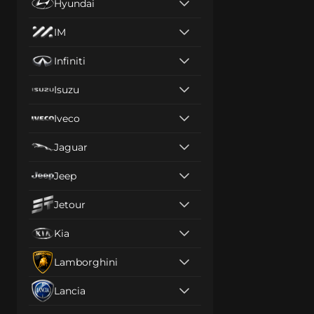
Hyundai
IM
Infiniti
Isuzu
Iveco
Jaguar
Jeep
Jetour
Kia
Lamborghini
Lancia