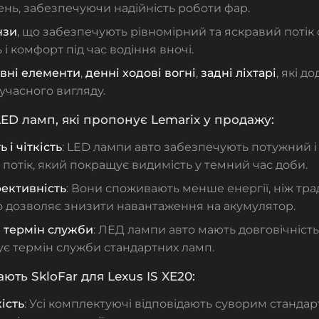
нь, забезпечуючи надійність роботи фар.
нзи
, що забезпечують рівномірний та яскравий потік
 і комфорт під час водіння вночі.
вні елементи
,
денні ходові вогні
,
задні ліхтарі
, які 
учасного вигляду.
ED ламп, які пропонує Lemarix у продажу:
 і чіткість
: LED лампи авто забезпечують потужний і
 потік, який покращує видимість у темний час доби.
ективність
: Вони споживають менше енергії, ніж тра
о дозволяє знизити навантаження на акумулятор.
 термін служби
: ЛЕД лампи авто мають довговічність
є термін служби стандартних ламп.
ють SkloFar для Lexus IS XE20:
ість
: Усі комплектуючі відповідають суворим стандар