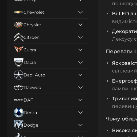
пошкодже
Chevrolet
Bi-LED лі
видимість
Chrysler
Декорати
Citroen
Лексусу с
Cupra
Переваги L
Dacia
Яскравість
світловий
Dadi Auto
Енергоеф
Daewoo
лампи, щ
Тривалий
DAF
перевищу
Denza
Чому обира
Dodge
Висока як