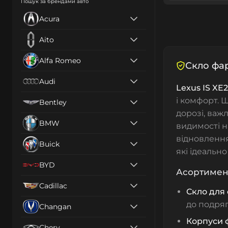
Пошук за брендами авто
Acura
Aito
Alfa Romeo
Скло фар
Audi
Lexus IS XE2
і комфорт. 
Bentley
дорозі, важ
BMW
видимості н
відновленн
Buick
які ідеально
BYD
Асортимент
Cadillac
Скло для
до подряп
Changan
Корпуси 
Chery