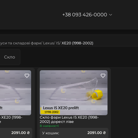
+38 093 426-0000
уси та складові фари
Lexus
IS
XE20 (1998-2002)
Скло
 XE20 (1998-
Скло фари Lexus IS XE20 (1998-
е
2002) дорест ліве
В наявності
2091.00 ₴
2091.00 ₴
У кошик: