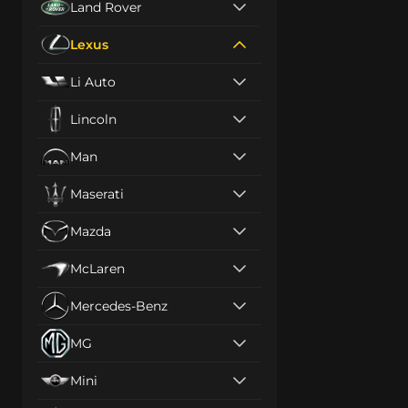
Land Rover
Lexus
Li Auto
Lincoln
Man
Maserati
Mazda
McLaren
Mercedes-Benz
MG
Mini