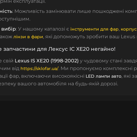
рмін експлуатації.
ність
: Можливість замінювати лише пошкоджені ком
оступнішим.
 вибір
: У нашому каталозі є
,
інструменти для фар
корпус
 також
, які допоможуть зробити ваш Lexus
лінзи в фари
 запчастини для Лексус ІС ХЕ20 негайно!
е свій
Lexus IS XE20 (1998-2002)
у чудовому стані завд
чим від
. Ми пропонуємо комплексні 
https://sklofar.ua/
ації фар, включаючи високоякісні
, які 
LED лампи авто
езпеку вашого автомобіля на будь-якій дорозі.