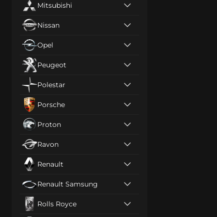
Mitsubishi
Nissan
Opel
Peugeot
Polestar
Porsche
Proton
Ravon
Renault
Renault Samsung
Rolls Royce