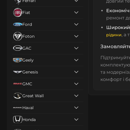
Ferrari
довгий те
Економіч
Fiat
ремонт д
Ford
Широкий
, а
рідини
Foton
Замовляйте
GAC
Підтримуйт
Geely
комплектую
Genesis
та модерніз
комфорт і б
GMC
Great Wall
Haval
Honda