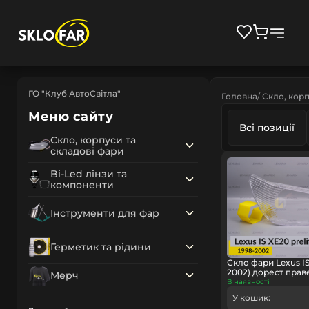
ГО "Клуб АвтоСвітла"
Головна
Скло, корп
Меню сайту
Всі позиції
Скло, корпуси та
складові фари
Bi-Led лінзи та
компоненти
Інструменти для фар
Герметик та рідини
Скло фари Lexus IS
2002) дорест прав
Мерч
В наявності
У кошик: