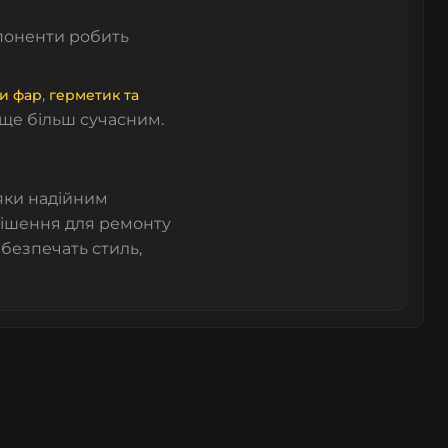
поненти робить
,
и фар
герметик та
 ще більш сучасним.
яки надійним
рішення для ремонту
забезпечать стиль,