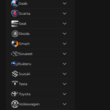
Saab
Scania
Seat
Skoda
Smart
Soueast
Subaru
Suzuki
Tesla
Toyota
Volkswagen