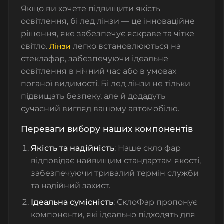
Якщо ви хочете підвищити якість
освітлення,
бі лед лінзи
— це інноваційне
рішення, яке забезпечує яскраве та чітке
світло.
легко встановлюються на
Лінзи
стеклафар
, забезпечуючи ідеальне
освітлення в нічний час або в умовах
поганої видимості. Бі лед лінзи не тільки
підвищать безпеку, але й додадуть
сучасний вигляд вашому автомобілю.
Переваги вибору наших компонентів
Якість та надійність
: Наше
скло фар
відповідає найвищим стандартам якості,
забезпечуючи тривалий термін служби
та надійний захист.
Ідеальна сумісність
: СклоФар пропонує
компоненти, які ідеально підходять для