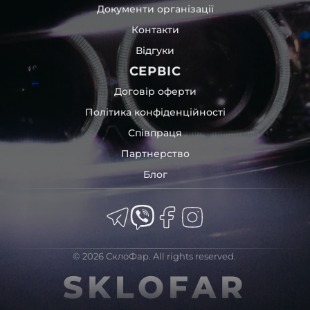
Документи організації
Контакти
Відгуки
СЕРВІС
Договір оферти
Політика конфіденційності
Співпраця
Партнерство
Блог
© 2026 СклоФар. All rights reserved.
SKLOFAR