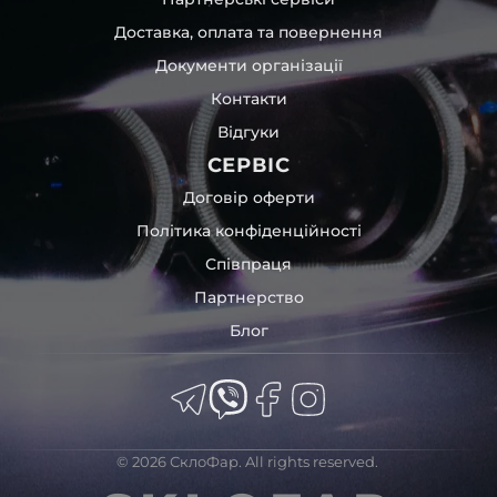
Доставка, оплата та повернення
Документи організації
Контакти
Відгуки
СЕРВІС
Договір оферти
Політика конфіденційності
Співпраця
Партнерство
Блог
© 2026 СклоФар. All rights reserved.