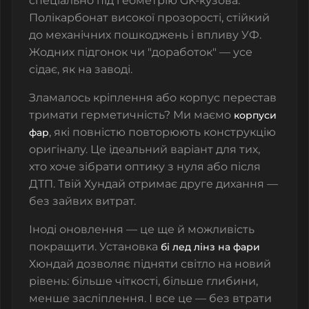
спеціально під геометрію GK-кузова.
Полікарбонат високої прозорості, стійкий
до механічних пошкоджень і впливу УФ.
Жодних підгонок чи "доработок" — усе
сідає, як на заводі.
Зламалось кріплення або корпус перестав
тримати герметичність? Ми маємо
корпуси
, які повністю повторюють конструкцію
фар
оригіналу. Це ідеальний варіант для тих,
хто хоче зібрати оптику з нуля або після
ДТП. Твій
Хундай
отримає друге дихання —
без зайвих витрат.
Іноді оновлення — це ще й можливість
покращити. Установка
бі лед лінз на фари
Хюндай
дозволяє підняти світло на новий
рівень: більше чіткості, більше глибини,
менше засліплення. І все це — без втрати