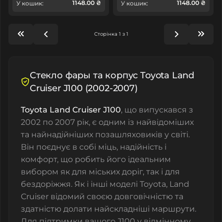
1148.00 ₴
1148.00 ₴
У кошик:
У кошик:
Сторінка 1 з 1
Стекло фары та корпус Toyota Land
Cruiser J100 (2002-2007)
Toyota Land Cruiser J100
, що випускався з
2002 по 2007 рік, є одним із найвідоміших
та найнадійніших позашляховиків у світі.
Він поєднує в собі міць, надійність і
комфорт, що робить його ідеальним
вибором як для міських доріг, так і для
бездоріжжя. Як і інші моделі Toyota, Land
Cruiser відомий своєю довговічністю та
здатністю долати найскладніші маршрути.
Для підтримки вашого J100 у відмінному