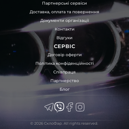
Партнерські сервіси
Доставка, оплата та повернення
Документи організації
Контакти
Відгуки
СЕРВІС
Договір оферти
Політика конфіденційності
Співпраця
Партнерство
Блог
© 2026 СклоФар. All rights reserved.