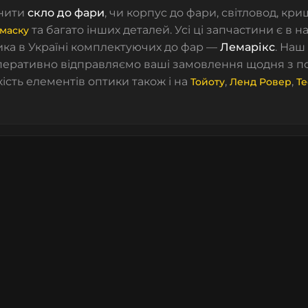
нити
скло до фари
, чи корпус до фари, світловод, кр
та багато інших деталей. Усі ці запчастини є в н
маску
ка в Україні комплектуючих до фар —
Лемарікс
. Наш
оперативно відправляємо ваші замовлення щодня з по
кість елементів оптики також і на
,
,
Тойоту
Ленд Ровер
Те