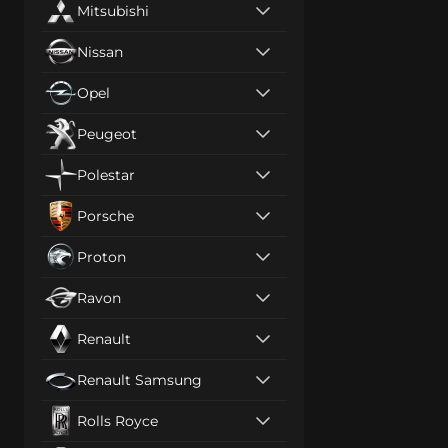
Mitsubishi
Nissan
Opel
Peugeot
Polestar
Porsche
Proton
Ravon
Renault
Renault Samsung
Rolls Royce