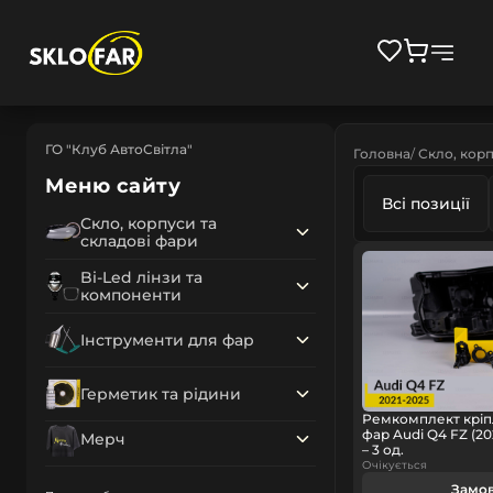
ГО "Клуб АвтоСвітла"
Головна
Скло, корп
Меню сайту
Всі позиції
Скло, корпуси та
складові фари
Bi-Led лінзи та
компоненти
Інструменти для фар
Герметик та рідини
Ремкомплект кріп
фар Audi Q4 FZ (20
Мерч
– 3 од.
Очікується
Замо