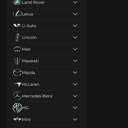
Land Rover
Lexus
Li Auto
Lincoln
Man
Maserati
Mazda
McLaren
Mercedes-Benz
MG
Mini