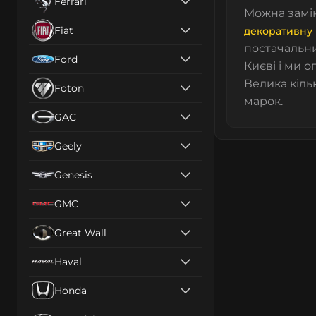
Ferrari
Можна замі
Fiat
декоративну 
постачальни
Ford
Києві і ми 
Велика кіль
Foton
марок.
GAC
Geely
Genesis
GMC
Great Wall
Haval
Honda