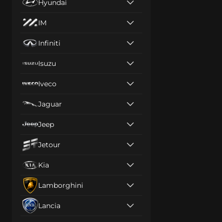
Hyundai
IM
Infiniti
Isuzu
Iveco
Jaguar
Jeep
Jetour
Kia
Lamborghini
Lancia