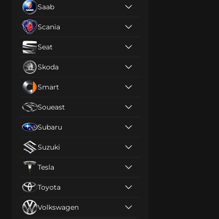
Saab
Scania
Seat
Skoda
Smart
Soueast
Subaru
Suzuki
Tesla
Toyota
Volkswagen