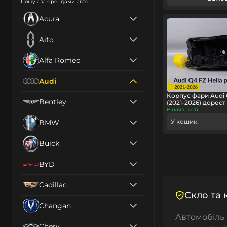
Пошук за брендами авто
Acura
Aito
Alfa Romeo
Audi
Корпус фари Audi 
Bentley
(2021-2026) дорест
В наявності
У кошик:
BMW
Buick
BYD
Cadillac
Скло та 
Changan
Автомобіль 
Chery