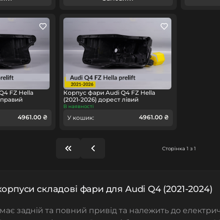
Q4 FZ Hella
Корпус фари Audi Q4 FZ Hella
 правий
(2021-2026) дорест лівий
В наявності
4961.00 ₴
4961.00 ₴
У кошик:
Сторінка 1 з 1
корпуси складові фари для Audi Q4 (2021-2024)
має задній та повний привід та належить до електри