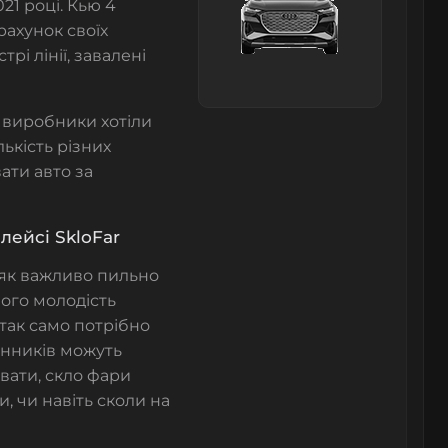
21 році. Кью 4
рахунок своїх
і лінії, завалені
о виробники хотіли
ькість різних
ати авто за
лейсі SkloFar
, як важливо пильно
його молодість
 так само потрібно
инників можуть
івати, скло фари
, чи навіть сколи на