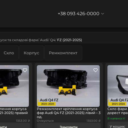
+38 093 426-0000
уси та складові фари
Audi
Q4
FZ (2021-2025)
Скло
Корпус
Ремкомплект
лення корпуса
Ремкомплект кріплення корпуса
Скло фари 
21-2025) правий
фар Audi Q4 FZ (2021-2025) лівий – 3
дорест пра
од.
В наявності
1353.00 ₴
Очікується
1353.00 ₴
У кошик:
вити
Замовити