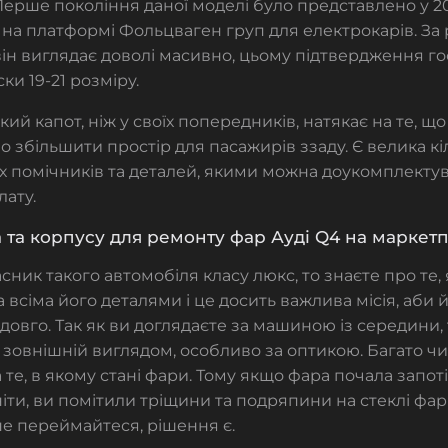
 Перше покоління даної моделі було представлено у 20
на платформі Фольцваген груп для електрокарів. За 
ін виглядає доволі масивно, цьому підтвердження гостр
ски 19-21 розміру.
кий капот, ніж у своїх попередників, натякає на те, щ
 збільшити простір для пасажирів ззаду. Є велика кіл
 помічників та деталей, якими можна доукомплектув
лату.
а та корпусу для ремонту фар Ауді Q4 на маркетп
сник такого автомобіля класу люкс, то знаєте про те
а всіма його деталями і це досить важлива місія, аби 
довго. Так як ви доглядаєте за машиною із середини,
 зовнішній виглядом, особливо за оптикою. Багато ч
 те, в якому стані фари. Тому якщо фара почала запот
іти, ви помітили тріщини та подряпини на стеклі фари
 не переймайтеся, рішення є.