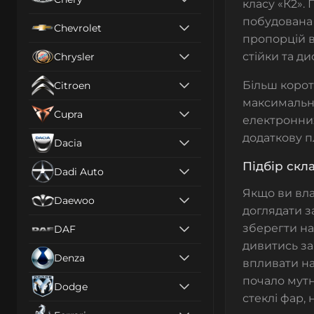
класу «К2».
побудована 
Chevrolet
пропорцій в
стійки та ди
Chrysler
Більш корот
Citroen
максимально
Cupra
електронних
додаткову п
Dacia
Підбір скл
Dadi Auto
Якщо ви вла
Daewoo
доглядати з
зберегти на
DAF
дивитись за
Denza
впливати на
почало мутн
Dodge
стеклі фар,