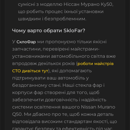
сумісні з моделлю Ніссан Мурано Ку50,
що робить процес їхньої установки
швидким і безпроблемним.
Чому варто обрати SkloFar?
У
ми пропонуємо тільки якісні
СклоФар
запчастини, перевірені майстрами-
установниками автомобільного світла вже
впродовж декількох років (
роботи майстрів
), які допомагають
СТО дивіться тут
підтримувати ваш автомобіль у
бездоганному стані. Наші
стекла фар
і
корпуси фар створені для того, щоб
забезпечити довговічність і надійність
системи освітлення вашого Nissan Murano
Q50. Ми дбаємо про те, щоб кожна деталь
відповідала високим стандартам якості, що
гарантує безпеку та ефективність під час