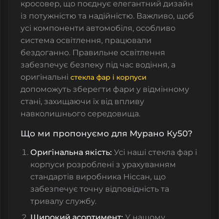
кросовер, що поєднує елегантний дизайн
із потужністю та надійністю. Важливо, щоб
усі компоненти автомобіля, особливо
система освітлення, працювали
бездоганно. Правильне освітлення
забезпечує безпеку під час водіння, а
оригінальні
стекла фар і корпуси
допоможуть зберегти фари у відмінному
стані, захищаючи їх від впливу
навколишнього середовища.
Що ми пропонуємо для Мурано Ку50?
Оригінальна якість:
Усі наші
стекла фар
і
корпуси розроблені з урахуванням
стандартів виробника Ніссан, що
забезпечує точну відповідність та
тривалу службу.
Широкий асортимент:
У нашому