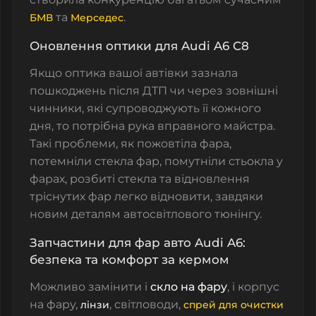
та
.
БМВ
Мерседес
Оновлення оптики для Audi A6 C8
Якщо оптика вашої автівки зазнала
пошкоджень після ДТП чи через зовнішні
чинники, які супроводжують її кожного
дня, то потрібна рука вправного майстра.
Такі проблеми, як пожовтіла фара,
потемніли стекла фар, помутніли стьокла у
фарах, розбиті стекла та відновлення
тріснутих фар легко відновити, завдяки
новим деталям автосвітлового тюнінгу.
Запчастини для фар авто Audi A6:
безпека та комфорт за кермом
Можливо замінити і
скло на фару
, і корпус
на фару,
, світловоди,
лінзи
cпрей для очистки