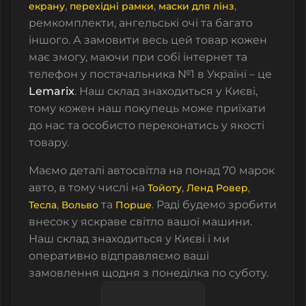
,
,
,
екрану
перехідні рамки
маски для лінз
ремкомплекти, ангельські очі та багато
іншого. А замовити весь цей товар кожен
має змогу, маючи при собі інтернет та
телефон у постачальника №1 в Україні – це
Lemarix
. Наш склад знаходиться у Києві,
тому кожен наш покупець може приїхати
до нас та особисто переконатись у якості
товару.
Маємо деталі автосвітла на понад 70 марок
авто, в тому числі на
,
,
Тойоту
Ленд Ровер
,
та
. Раді будемо зробити
Тесла
Вольво
Порше
внесок у яскраве світло вашої машини.
Наш склад знаходиться у Києві і ми
оперативно відправляємо ваші
замовлення щодня з понеділка по суботу.