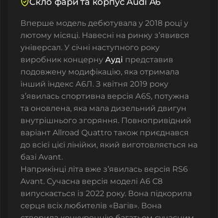
Скло фари та корпус Audi A6
Вперше модель дебютувала у 2018 році у
лютому місяці. Навесні на ринку з’явився
універсал. У січні наступного року
виробник концерну
Ауді
представив
подовжену модифікацію, яка отримала
інший індекс А6Л. З квітня 2019 року
з’явилась спортивна версія А6S, потужна
та оновлена, яка мала дизельний двигун
внутрішнього згоряння. Повнопривідний
варіант Allroad Quattro також приєднався
до всієї цієї лінійки, який виготовляється на
базі Avant.
Наприкінці літа вже з’явилась версія RS6
Avant. Сучасна версія моделі А6 С8
випускається із 2022 року. Вона підкорила
серця всіх любителів «Вагів». Вона
створила конкуренцію багатьом сучасним