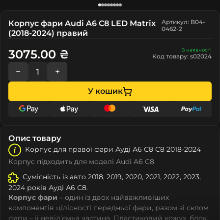
Артикул: B04-
Корпус фари Audi A6 C8 LED Matrix
0462-2
(2018-2024) правий
В наявності
3075.00 ₴
Код товару: s02024
−
+
У кошик
Опис товару
Корпус для правої фари Ауді А6 С8 C8 2018-2024
Корпус підходить для моделі Audi A6 C8.
Сумісність із авто 2018, 2019, 2020, 2021, 2022, 2023,
2024 років Ауді А6 С8.
Корпус фари
– один із двох найважливіших
компонентів цілісності передньої фари, разом зі склом
фари – її невід’ємна частина. Пластиковий кожух, блок,