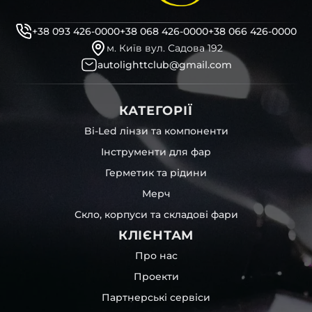
бутиловий герметик для збору фари
рідини для розбирання фари
+38 093 426-0000
+38 068 426-0000
+38 066 426-0000
і також для автомобілів
Volkswagen
,
GAC
,
Mazda
,
Saab
м. Київ вул. Садова 192
та інших, які будуть на 100 % сумісними із оригінальною
autolighttclub@gmail.com
фарою вашої моделі авто.
Фотографії скла і корпусів, розміщені на сайті –
КАТЕГОРІЇ
автентичні та унікальні. Зроблені за допомогою
професійного обладнання у нашому офісі та оптовому
Bi-Led лінзи та компоненти
складі в Києві. З метою захисту від недозволеного
Інструменти для фар
копіювання – на всіх фотографіях розміщений водяний
знак із нашим логотипом – для швидкої ідентифікації.
Герметик та рідини
Без письмового дозволу заборонено використовувати
Мерч
будь-які фотографії з нашого веб-сайту.
Можна придбати окремо як одне скло чи корпус,
Скло, корпуси та складові фари
так і пару чи комплект. Кожну одиницю товару наші
КЛІЄНТАМ
співробітники на складі ретельно перевіряють та
дбайливо запаковують спочатку у декілька шарів
Про нас
захисної стрейч-плівки, потім у додаткову плівку з
Проекти
повітрям – і все це повноцінно захищає скло фари під
час перевезення та цілком прибирає вірогідність
Партнерські сервіси
пошкодження товару внаслідок механічних впливів під