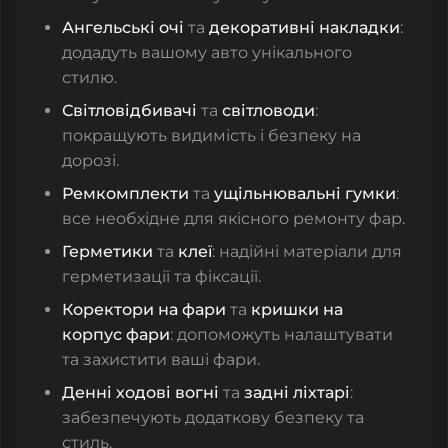
Ангельські очі
та
декоративні накладки
:
додадуть вашому авто унікального
стилю.
Світловідбивачі
та
світловоди
:
покращують видимість і безпеку на
дорозі.
Ремкомплекти
та
ущільнювальні гумки
:
все необхідне для якісного ремонту фар.
Герметики
та
клеї
: надійні матеріали для
герметизації та фіксації.
Коректори на фари
та
кришки на
корпус фари
: допоможуть налаштувати
та захистити ваші фари.
Денні ходові вогні
та
задні ліхтарі
:
забезпечують додаткову безпеку та
стиль.