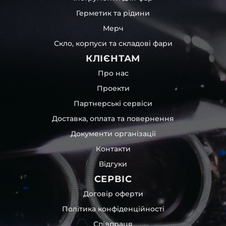
Герметик та рідини
Мерч
Скло, корпуси та складові фари
КЛІЄНТАМ
Про нас
Проекти
Партнерські сервіси
Доставка, оплата та повернення
Документи організації
Контакти
Відгуки
СЕРВІС
Договір оферти
Політика конфіденційності
Співпраця