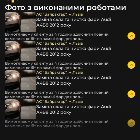
захисної стрейч-плівки, потім у додаткову плівку з
Фото з виконаними роботами
повітрям – і все це повноцінно захищає скло фари під
час перевезення та цілком прибирає вірогідність
АС "Байрактар", м.Львів
Заміна скла та чистка фари Audi
пошкодження товару внаслідок механічних впливів під
А4В8 2012 року
час транспортування поштою.
Детальніше про доставку…
Вимогливому клієнту за 4 години здійснити повний
комплекс робіт по заміні фар для пер...
Комплектація товару виробника та зовнішній вигляд
АС "Байрактар", м.Львів
Заміна скла та чистка фари Audi
товару можуть відрізнятися від фотографій,
А4В8 2012 року
представлених на сайті.
Вимогливому клієнту за 4 години здійснити повний
Якщо ви шукаєте такі послуги, як заміна скла фари,
комплекс робіт по заміні фар для пер...
розпакування та перепакування фар, відновлення та
АС "Байрактар", м.Львів
Заміна скла та чистка фари Audi
ремонт фар, заміна лінз Xenon LED BI-LED, ремонт скла,
А4В8 2012 року
корпусу та кріплення фари, налаштування світла,
коригування, діагностика та полірування фари, наші
Вимогливому клієнту за 4 години здійснити повний
комплекс робіт по заміні фар для пер...
партнерські сервіси готові надати допомогу по всій
АС "Байрактар", м.Львів
Україні.
Заміна скла та чистка фари Audi
А4В8 2012 року
Ми опанували мистецтво автосвітла, і це підтвердять
тисячі задоволених клієнтів. Розмаїття вибору, постійна
Вимогливому клієнту за 4 години здійснити повний
комплекс робіт по заміні фар для пер...
наявність на складі, свіжі поступлення, доступна ціна,
швидке доставлення та висока якість товарів!