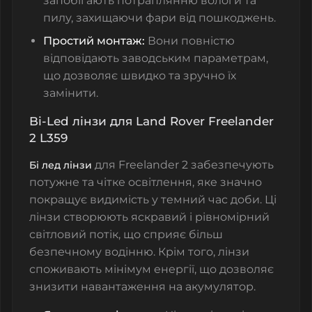
запобігають потраплянню вологи та
пилу, захищаючи фари від пошкоджень.
Простий монтаж:
Вони повністю
відповідають заводським параметрам,
що дозволяє швидко та зручно їх
замінити.
Bi-Led лінзи для Land Rover Freelander
2 L359
для Freelander 2 забезпечують
Бі лед лінзи
потужне та чітке освітлення, яке значно
покращує видимість у темний час доби. Ці
лінзи створюють яскравий і рівномірний
світловий потік, що сприяє більш
безпечному водінню. Крім того, лінзи
споживають мінімум енергії, що дозволяє
знизити навантаження на акумулятор.