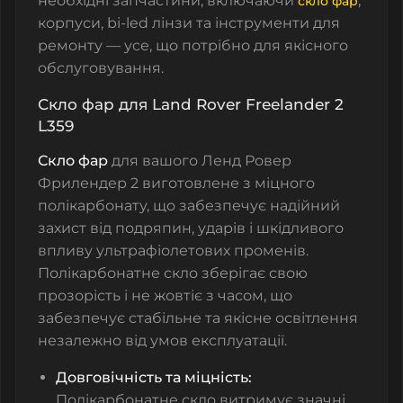
необхідні запчастини, включаючи
,
скло фар
корпуси
,
bi-led лінзи
та
інструменти для
ремонту
— усе, що потрібно для якісного
обслуговування.
Скло фар для Land Rover Freelander 2
L359
Скло фар
для вашого Ленд Ровер
Фрилендер
2 виготовлене з міцного
полікарбонату, що забезпечує надійний
захист від подряпин, ударів і шкідливого
впливу ультрафіолетових променів.
Полікарбонатне скло зберігає свою
прозорість і не жовтіє з часом, що
забезпечує стабільне та якісне освітлення
незалежно від умов експлуатації.
Довговічність та міцність:
Полікарбонатне скло витримує значні