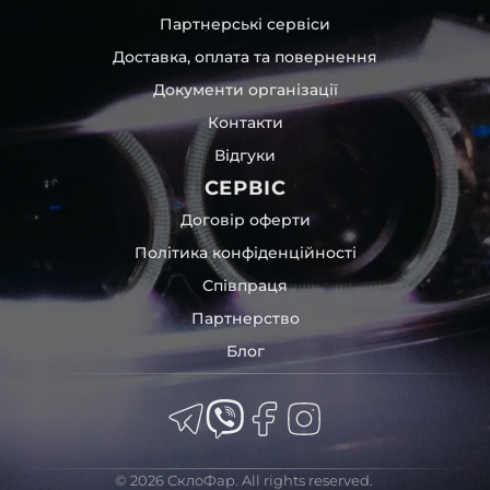
Партнерські сервіси
Доставка, оплата та повернення
Документи організації
Контакти
Відгуки
СЕРВІС
Договір оферти
Політика конфіденційності
Співпраця
Партнерство
Блог
© 2026 СклоФар. All rights reserved.