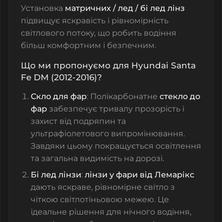
Установка
матричних / лед / бі лед лінз
підвищує яскравість і рівномірність
світлового потоку, що робить водіння
більш комфортним і безпечним.
Що ми пропонуємо для Hyundai Santa
Fe DM (2012-2016)?
Скло для фар
: Полікарбонатне
стекло до
фар
забезпечує тривалу прозорість і
захист від подряпин та
ультрафіолетового випромінювання.
Завдяки цьому покращується освітлення
та загальна видимість на дорозі.
Бі лед лінзи
:
лінзи у фари від Лемарікс
дають яскраве, рівномірне світло з
чіткою світлотіньовою межею. Це
ідеальне рішення для нічного водіння,