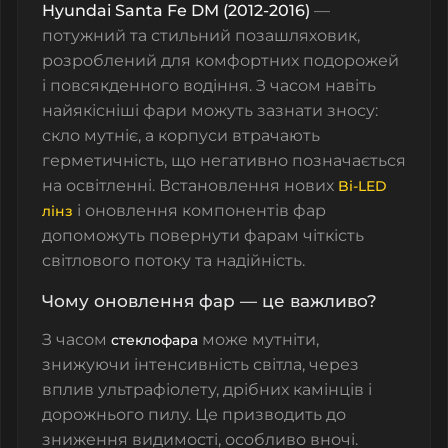
Hyundai Santa Fe DM (2012-2016)
—
потужний та стильний позашляховик,
розроблений для комфортних подорожей
і повсякденного водіння. З часом навіть
найякісніші фари можуть зазнати зносу:
скло
мутніє, а
корпуси
втрачають
герметичність, що негативно позначається
на освітленні. Встановлення нових
Bi-LED
і оновлення компонентів фар
лінз
допоможуть повернути фарам чіткість
світлового потоку та надійність.
Чому оновлення фар — це важливо?
З часом
може мутніти,
стеклофара
знижуючи інтенсивність світла, через
вплив ультрафіолету, дрібних камінців і
дорожнього пилу. Це призводить до
зниження видимості, особливо вночі.