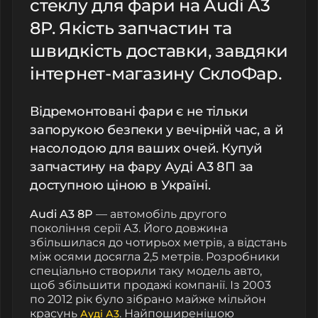
стеклу для фари на Audi A3
8P. Якість запчастин та
швидкість доставки, завдяки
інтернет-магазину СклоФар.
Відремонтовані фари є не тільки
запорукою безпеки у вечірній час, а й
насолодою для ваших очей. Купуй
запчастину на фару Ауді А3 8П за
доступною ціною в Україні.
Audi A3 8P
—
автомобіль другого
покоління серії А3. Його довжина
збільшилася до чотирьох метрів, а відстань
між осями досягла 2,5 метрів. Розробники
спеціально створили таку модель авто,
щоб збільшити продажі компанії. Із 2003
по 2012 рік було зібрано майже мільйон
красунь
. Найпоширенішою
Ауді А3