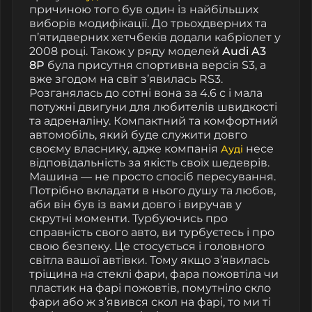
причиною того був один із найбільших
виборів модифікації. До трьохдверних та
п’ятидверних хетчбеків додали кабріолет у
2008 році. Також у ряду моделей
Audi A3
8P
була присутня спортивна версія S3, а
вже згодом на світ з’явилась RS3.
Розганялась до сотні вона за 4.6 с і мала
потужні двигуни для любителів швидкості
та адреналіну. Компактний та комфортний
автомобіль, який буде служити довго
своєму власнику, адже компанія
несе
Ауді
відповідальність за якість своїх шедеврів.
Машина
—
не просто спосіб пересування.
Потрібно вкладати в нього душу та любов,
аби він був із вами довго і виручав у
скрутні моменти. Турбуючись про
справність свого авто, ви турбуєтесь і про
свою безпеку. Це стосується і головного
світла вашої автівки. Тому якщо з’явилась
тріщина на стеклі фари
,
фара пожовтіла
чи
пластик на фарі пожовтів
,
помутніло скло
фари або ж з’явився скол на фарі,
то ми ті