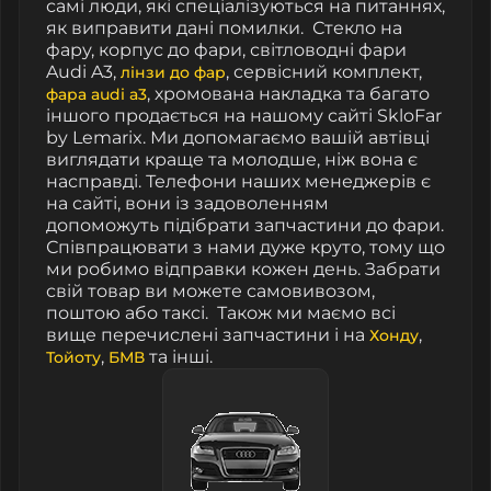
самі люди, які спеціалізуються на питаннях,
як виправити дані помилки.
Стекло на
фару, корпус до фари, світловодні фари
Audi A3,
, сервісний комплект,
лінзи до фар
, хромована накладка та багато
фара audi a3
іншого продається на нашому сайті SkloFar
by Lemarix. Ми допомагаємо вашій автівці
виглядати краще та молодше, ніж вона є
насправді. Телефони наших менеджерів є
на сайті, вони із задоволенням
допоможуть підібрати запчастини до фари.
Співпрацювати з нами дуже круто, тому що
ми робимо відправки кожен день. Забрати
свій товар ви можете самовивозом,
поштою або таксі.
Також ми маємо всі
вище перечислені запчастини і на
,
Хонду
,
та інші.
Тойоту
БМВ