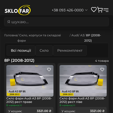
+38 093 426-0000
Головна
Скло, корпуси та складові
Audi
A3
8P (2008-
фари
2012)
Всі позиції
Скло
Ремкомплект
8P (2008-2012)
4 товара
Скло фари Audi A3 8P (2008-
Скло фари Audi A3 8P (2008-
2012) рест праве
2012) рест ліве
В наявності
В наявності
3321.00 ₴
3321.00 ₴
У кошик:
У кошик: