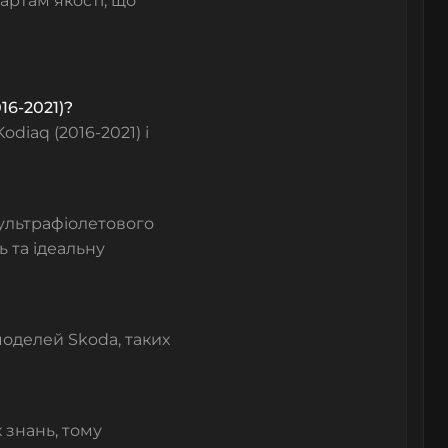
артам якості, що
16-2021)?
diaq (2016-2021) і
 ультрафіолетового
 та ідеальну
оделей Skoda, таких
 знань, тому