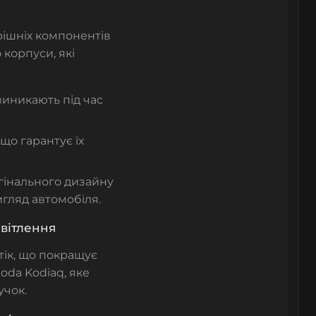
рішніх компонентів
корпуси, які
иникають під час
що гарантує їх
гінального дизайну
гляд автомобіля.
світлення
ік, що покращує
oda Kodiaq, яке
учок.