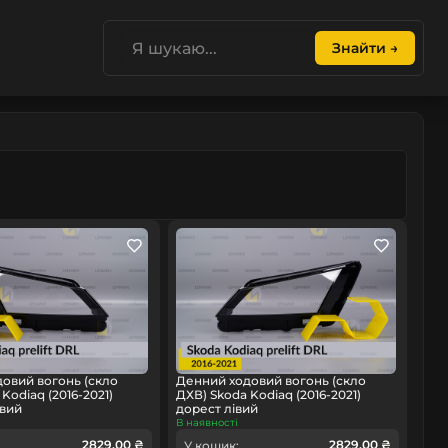
Знайти →
овий вогонь (скло
Денний ходовий вогонь (скло
Kodiaq (2016-2021)
ДХВ) Skoda Kodiaq (2016-2021)
авий
дорест лівий
В наявності
2829.00 ₴
2829.00 ₴
У кошик: