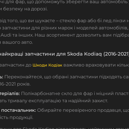
і для фар, що допоможуть зберегти ваш автомобіль у
 безпеку на дорозі.
ід того, що ви шукаєте –
стекло фар
або
бі лед лінзи
запчастини для різних марок і моделей автомобілів,
 Audi та інших. Наш асортимент дозволить вам підібр
 вашого авто.
найкращі запчастини для Skoda Kodiaq (2016-2021
 запчастин до
важливо враховувати кілька
Шкоди Кодіак
ь:
Переконайтеся, що обрані запчастини підходять са
6-2021 років.
теріалів:
Полікарбонатне
скло для фар
і міцний пласт
ть тривалу експлуатацію та надійний захист.
 постачальник:
Обирайте перевіреного продавця, що
ість продукції.