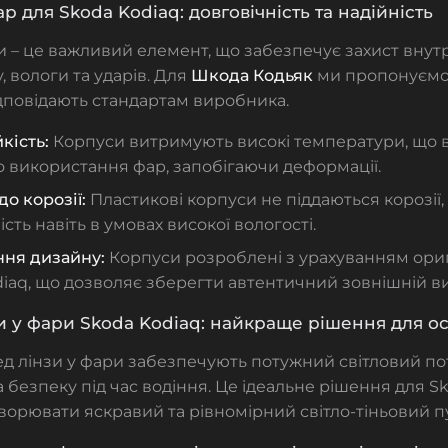
р для Skoda Kodiaq: довговічність та надійність
 – це важливий елемент, що забезпечує захист внут
, вологи та ударів. Для
Шкода
Кодьяк
ми пропонуємо 
дповідають стандартам виробника.
кість:
Корпуси витримують високі температури, що в
 використання фар, запобігаючи деформації.
до корозії:
Пластикові корпуси не піддаються корозії, 
ість навіть в умовах високої вологості.
ня дизайну:
Корпуси розроблені з урахуванням ори
iaq, що дозволяє зберегти автентичний зовнішній ви
зи у фари Skoda Kodiaq: найкраще рішення для о
ед лінзи у фари
забезпечують потужний світловий пот
а безпеку під час водіння. Це ідеальне рішення для Sk
ворювати яскравий та рівномірний світло-тіньовий п