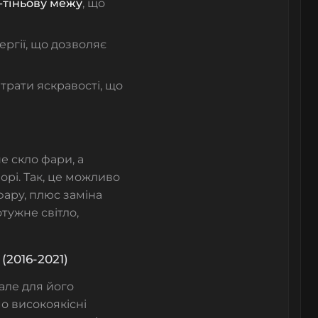
о-тіньову межу
, що
ргії, що дозволяє
трати яскравості, що
не
скло фари
, а
орі. Так, це можливо
 фару, плюс заміна
тужне світло,
2016-2021)
але для його
о високоякісні