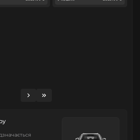
ру
дзначається