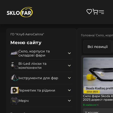
ГО "Клуб АвтоСвітла"
Головна
Скло, корп
Меню сайту
Всі позиції
Скло, корпуси та
складові фари
Bi-Led лінзи та
компоненти
Інструменти для фар
Герметик та рідини
Скло фари Skoda K
2021) дорест праве
Мерч
В наявності
У кошик: