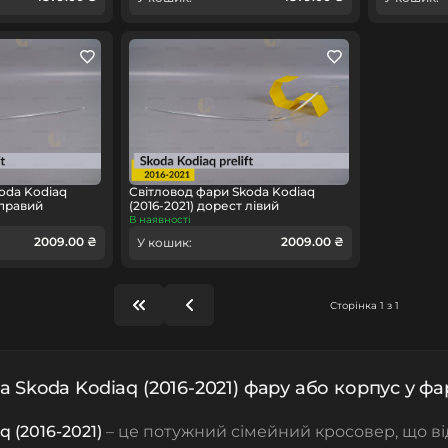
oda Kodiaq
Світловод фари Skoda Kodiaq
 правий
(2016-2021) дорест лівий
В наявності
2009.00 ₴
2009.00 ₴
У кошик:
Сторінка 1 з 1
а Skoda Kodiaq (2016-2021) фару або корпус у фа
 (2016-2021)
– це потужний сімейний кросовер, що ві