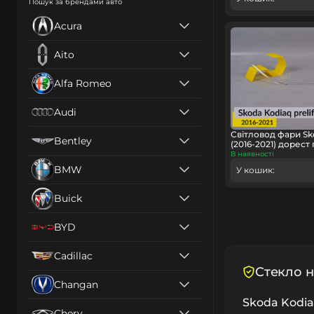
Пошук за брендами авто
Acura
Aito
Alfa Romeo
Audi
Світловод фари Sk
Bentley
(2016-2021) дорест
В наявності
BMW
У кошик:
Buick
BYD
Cadillac
Cтекло н
Changan
Skoda Kodiaq
Chery