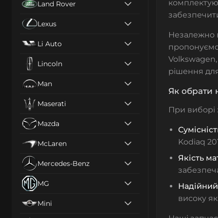
комплектуюч
Land Rover
забезпечити
Lexus
Незалежно в
Li Auto
пропонуємо 
Volkswagen,
Lincoln
рішення для
Man
Як обрати 
Maserati
При виборі
Mazda
Сумісніст
Kodiaq 201
McLaren
Якість ма
Mercedes-Benz
забезпеча
MG
Надійний
високу як
Mini