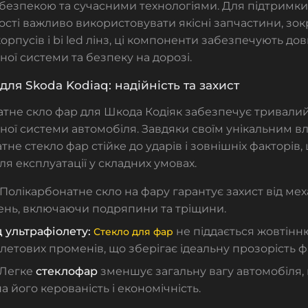
безпекою та сучасними технологіями. Для підтримки
сті важливо використовувати якісні запчастини, зок
орпусів і
bi led лінз
, ці компоненти забезпечують дов
ної системи та безпеку на дорозі.
для Skoda Kodiaq: надійність та захист
атне
скло фар
для
Шкода Кодіяк
забезпечує тривалий
ної системи автомобіля. Завдяки своїм унікальним в
атне
стекло фар
стійке до ударів і зовнішніх факторів
ля експлуатації у складних умовах.
Полікарбонатне
скло на фару
гарантує захист від ме
нь, включаючи подряпини та тріщини.
д ультрафіолету:
не піддається жовтінню
Стекло для фар
летових променів, що зберігає ідеальну прозорість ф
Легке
стеклофар
зменшує загальну вагу автомобіля,
а його керованість і економічність.