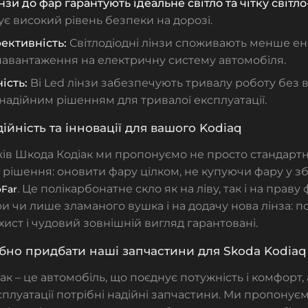
лінзи до фар гарантують ідеальне світло та чітку світл
є високий рівень безпеки на дорозі.
ективність:
Світлодіодні лінзи споживають менше ене
навантаження на електричну систему автомобіля.
ість:
Bi Led лінзи забезпечують тривалу роботу без в
 надійним рішенням для тривалої експлуатації.
дійність та інновації для вашого Kodiaq
ків Шкода Кодіак ми пропонуємо не просто стандарт
 рішення: оновити фару цілком, не купуючи фару у зб
. Це полікарбонатне скло як на ліву, так і на праву
oFar
и чи лише зламаного вушка і на додачу нова лінза: по
хист і чудовий зовнішній вигляд гарантовані.
бно придбати наші запчастини для Skoda Kodiaq (
к – це автомобіль, що поєднує потужність і комфорт, 
сплуатації потрібні надійні запчастини. Ми пропонуєм