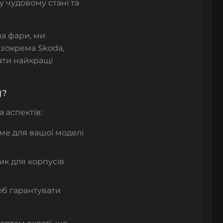
 чудовому стані та
 на фари
, ми
 зокрема Skoda,
ати найкращі
)?
 аспектів:
ме для вашої моделі
ик для корпусів
б гарантувати