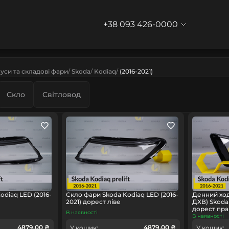
+38 093 426-0000
уси та складові фари
Skoda
Kodiaq
(2016-2021)
Скло
Світловод
odiaq LED (2016-
Скло фари Skoda Kodiaq LED (2016-
Денний ход
2021) дорест ліве
ДХВ) Skoda 
дорест пр
В наявності
В наявності
4879.00 ₴
4879.00 ₴
У кошик:
У кошик: