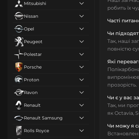
Наші запчас
Mitsubishi
робить їх ч
Nissan
Часті питан
Opel
Чи підходят
Так, наші з
Peugeot
повністю су
Polestar
Які переваг
Porsche
Полікарбон
випромінюва
Proton
прозорість.
Ravon
Чи є у вас 
Renault
Так, ми про
як Octavia, 
Renault Samsung
Чи можу я с
Rolls Royce
Встановле