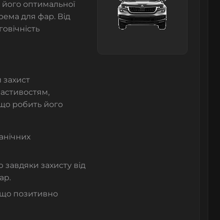
 його оптимальної
рема для фар. Від
говічність
 захист
ластивостям,
, що робить його
ханічних
 завдяки захисту від
ар.
 що позитивно