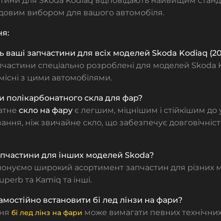
тини для Skoda Kodiaq відповідають найвищим станд
удовим вибором для вашого автомобіля.
ня:
ь ваші запчастини для всіх моделей Skoda Kodiaq (20
апчастини спеціально розроблені для моделей Skoda Ko
місні з цими автомобілями.
и полікарбонатного скла для фар?
атне
скло на фару
є легшим, міцнішим і стійкішим до
ння, ніж звичайне скло, що забезпечує довговічність
запчастини для інших моделей Skoda?
понуємо широкий асортимент запчастин для різних м
Superb та Kamiq та інші.
амостійно встановити бі лед лінзи на фари?
ння
може вимагати певних технічних
бі лед лінз на фари