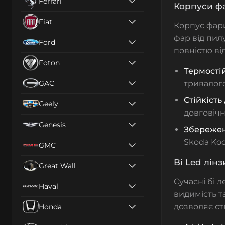
Ferrari
Корпуси фа
Fiat
Корпус фари
фар від пилу
Ford
повністю ві
Foton
Термостій
GAC
тривалого
Стійкість 
Geely
довговічн
Genesis
Збережен
Skoda Kod
GMC
Bi Led лін
Great Wall
Сучасні
бі л
Haval
видимість т
дозволяє ст
Honda