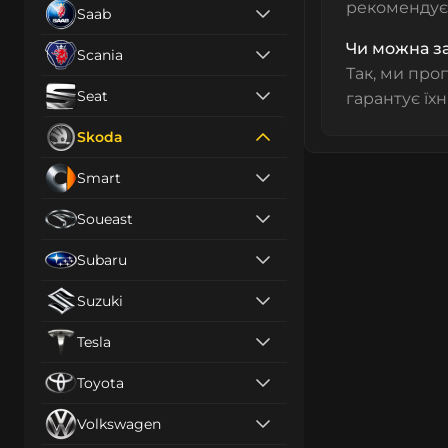
рекомендуєт
Saab
Чи можна за
Scania
Так, ми про
Seat
гарантує їхн
Skoda
Smart
Soueast
Subaru
Suzuki
Tesla
Toyota
Volkswagen