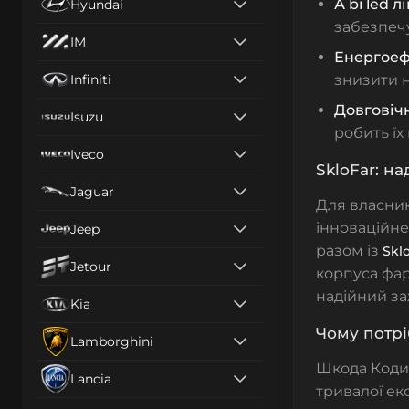
А bi led 
Hyundai
забезпечу
IM
Енергоеф
Infiniti
знизити 
Довговічн
Isuzu
робить їх
Iveco
SkloFar: на
Jaguar
Для власни
інноваційне
Jeep
разом із
Skl
Jetour
корпуса фар
надійний за
Kia
Чому потрі
Lamborghini
Шкода Кодиа
Lancia
тривалої ек