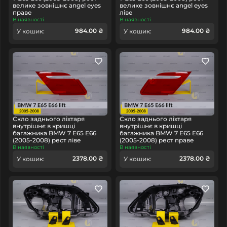
велике зовнішнє angel eyes
велике зовнішнє angel eyes
праве
ліве
В наявності
В наявності
984.00 ₴
984.00 ₴
У кошик:
У кошик:
Скло заднього ліхтаря
Скло заднього ліхтаря
внутрішнє в кришці
внутрішнє в кришці
багажника BMW 7 E65 E66
багажника BMW 7 E65 E66
(2005-2008) рест ліве
(2005-2008) рест праве
В наявності
В наявності
2378.00 ₴
2378.00 ₴
У кошик:
У кошик: