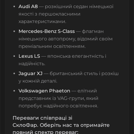
Audi A8
— розкішний седан німецької
якості з першокласними
характеристиками.
Mercedes-Benz S-Class
— флагман
німецького автопрому, відомий своїм
преміальним освітленням.
Lexus LS
— японська елегантність і
надійність.
Jaguar XJ
— британський стиль і розкіш
у кожній деталі.
Volkswagen Phaeton
— елітний
представник із VAG-групи, який
потребує надійного освітлення.
Переваги співпраці зі
СклоФар.
Оберіть
нас
та отримайте
повний спектр переваг: