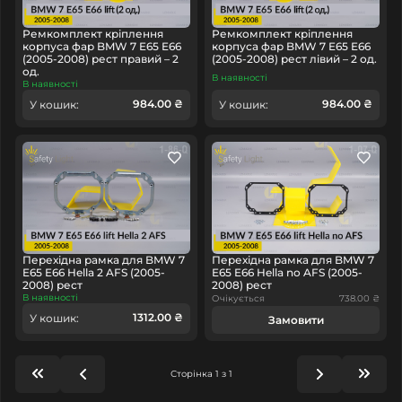
Ремкомплект кріплення
Ремкомплект кріплення
корпуса фар BMW 7 E65 E66
корпуса фар BMW 7 E65 E66
(2005-2008) рест правий – 2
(2005-2008) рест лівий – 2 од.
од.
В наявності
В наявності
984.00 ₴
984.00 ₴
У кошик:
У кошик:
Перехідна рамка для BMW 7
Перехідна рамка для BMW 7
E65 E66 Hella 2 AFS (2005-
E65 E66 Hella no AFS (2005-
2008) рест
2008) рест
В наявності
Очікується
738.00 ₴
1312.00 ₴
У кошик:
Замовити
Сторінка 1 з 1