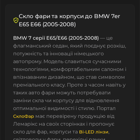
Скло фари та корпуси до BMW 7er
E65 E66 (2005-2008)
BMW 7 серії E65/E66 (2005-2008)
— це
флагманський седан, який поєднує розкіш,
потужність та інновації німецького
автопрому. Модель славиться сучасними
технологіями, комфортабельним салоном і
впізнаваним дизайном, що став символом
преміального класу. Проте з часом навіть у
таких авто фари можуть потребувати
заміни скла чи корпусу для відновлення
оптимальної видимості і стилю. Портал
має перевірену продукцію від
СклоФар
Лемарікс
на своїх сторінках і пропонує
скло для фар, корпуси та
,
Bi-LED лінзи
світловоди у фари, перехідні рамки,