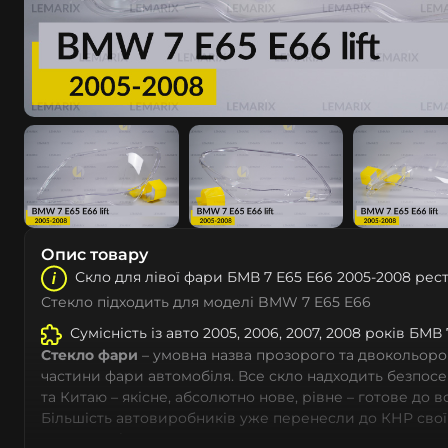
Опис товару
Скло для лівої фари БМВ 7 Е65 Е66 2005-2008 рес
Стекло підходить для моделі BMW 7 E65 E66
Сумісність із авто 2005, 2006, 2007, 2008 років БМВ 
Стекло фари
– умовна назва прозорого та двокольоро
частини фари автомобіля. Все скло надходить безпос
та Китаю – якісне, абсолютно нове, рівне – готове до 
Більшість автовиробників уже перенесли до КНР свої
тому не слід дивуватися, що до 90% запчастин до суча