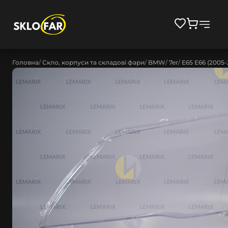
Головна
Скло, корпуси та складові фари
BMW
7er
E65 E66 (2005