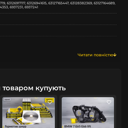
719, 63126917117, 63126941615, 63127165447, 63128382369, 63127164689,
4353, 6937231, 6937241
Читати повністю
м товаром купують