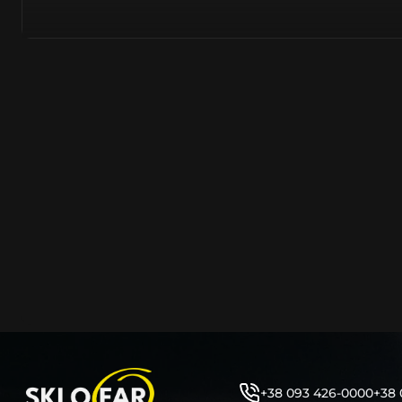
азійське походження.
Виготовляється з полікарбонату, рідше – зі справжньог
заводських прес-формах із використанням оригінально
являється якісним аналогом або реплікою оригінальног
характеристики матеріалу в експлуатації являються в
пластику обов’язково присутні захисні шари лаку – на
стороні. Такі захисне покриття і напилення – захищає 
ультрафіолетових променів (у тому числі від променів
не жовтіли), а також проти запотівання (антифог).
Досить часто на склі фари присутнє додаткове маркув
фабричного – Hella, Bosch, Valeo, AL, Automotive Lighten
Varroc тощо. Хоча по факту наявність чи відсутність та
про що не свідчить.
Не варто побоюватися, що новий елемент виділятиметь
моделі БМВ винятково якісне, а тому не відрізняється 
виглядом, ані експлуатаційними характеристиками.
Цілком зрозуміло, що далеко не завжди потрібна повна 
як це часто пропонують автосервіси та автодилери. 
заощадити та придбати тільки те, що потребує заміни
+38 093 426-0000
+38 