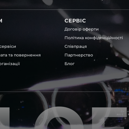
світла для BMW , у нас є
М
СЕРВІС
Договір оферти
Політика конфіденційності
сервіси
Співпраця
лата та повернення
Партнерство
ганізації
Блог
ших, які будуть на 100 %
ентичні та унікальні.
шому офісі та оптовому
ювання – на всіх
ипом – для швидкої
користовувати будь-які
 і пару чи комплект.
ретельно перевіряють та