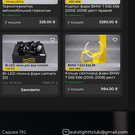
Термогерметик
Корпус фари BMW 7 E65 E66
автомобільний герметик
(2005-2008) рест правий
для фар Orgavyl Оргавіл
В наявності
В наявності
бутиловий чорний
328.00 ₴
3280.00 ₴
омобіль
У кошик:
У кошик:
Кільце світловод фари BMW
BI-LED лінзи в фари Lemarix
7 E65 E66 (2005-2008) рест
313
велике зовнішнє angel eyes
В наявності
Out Of Stock
11685.00 ₴
ліве
984.00 ₴
У кошик:
Замовити
. Садова 192
autolighttclub@gmail.com