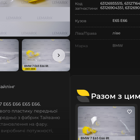
63126935515, 63127164
Код
63126904351, 6312690
запчастини
E65 E66
Кузов
ліве
Ліва/Права
BMW
Марка
7
Модель
7 E65 E66
Назва СтеклоФари
Скло
Позначка
тайлінг
Разом з ци
IV покоління
Покоління
7 Е65 Е66 E65 E66.
2005-2008
Рік випуску
вого пластику передньої
ередньо з фабрик Тайваню
рестайлінг
Рестайлінг/
встановлення на фару.
Дорестайлінг
 виробничі потужності,
сних автомобілів мають
Нове
Стан