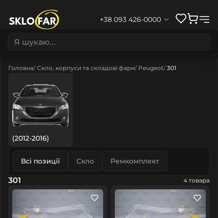
+38 093 426-0000
Головна
Скло, корпуси та складові фари
Peugeot
301
(2012-2016)
Всі позиції
Скло
Ремкомплект
301
4 товара