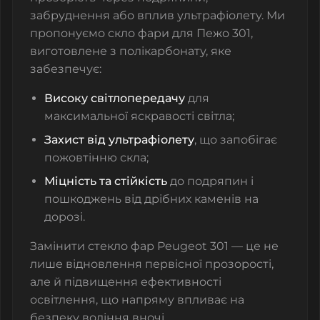
забруднення або вплив ультрафіолету. Ми
пропонуємо
скло фари
для Пежо 301,
виготовлене з полікарбонату, яке
забезпечує:
Високу світлопередачу
для
максимальної яскравості світла;
Захист від ультрафіолету
, що запобігає
пожовтінню скла;
Міцність та стійкість
до подряпин і
пошкоджень від дрібних каменів на
дорозі.
Замінити
стекло фар
Peugeot 301 — це не
лише відновлення первісної прозорості,
але й підвищення ефективності
освітлення, що напряму впливає на
безпеку водіння вночі.