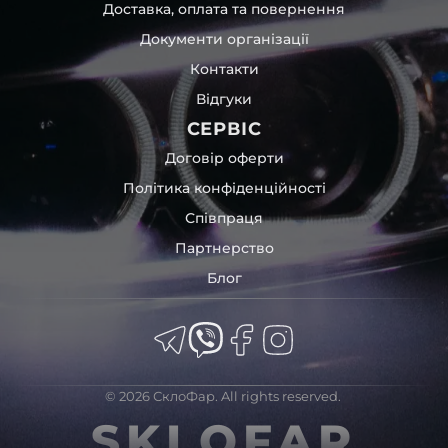
Доставка, оплата та повернення
Документи організації
Контакти
Відгуки
СЕРВІС
Договір оферти
Політика конфіденційності
Співпраця
Партнерство
Блог
© 2026 СклоФар. All rights reserved.
SKLOFAR