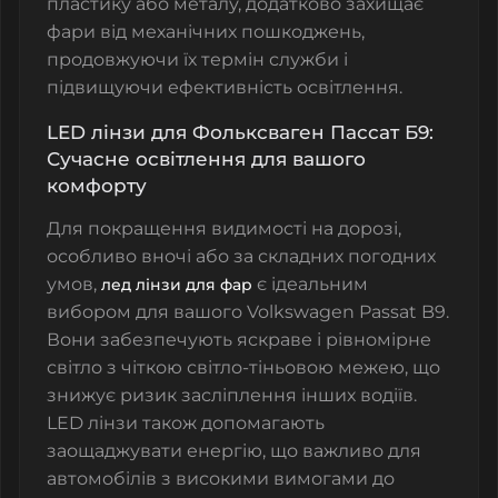
пластику або металу, додатково захищає
фари від механічних пошкоджень,
продовжуючи їх термін служби і
підвищуючи ефективність освітлення.
LED лінзи для Фольксваген Пассат Б9:
Сучасне освітлення для вашого
комфорту
Для покращення видимості на дорозі,
особливо вночі або за складних погодних
умов,
є ідеальним
лед лінзи для фар
вибором для вашого Volkswagen Passat B9.
Вони забезпечують яскраве і рівномірне
світло з чіткою світло-тіньовою межею, що
знижує ризик засліплення інших водіїв.
LED лінзи
також допомагають
заощаджувати енергію, що важливо для
автомобілів з високими вимогами до