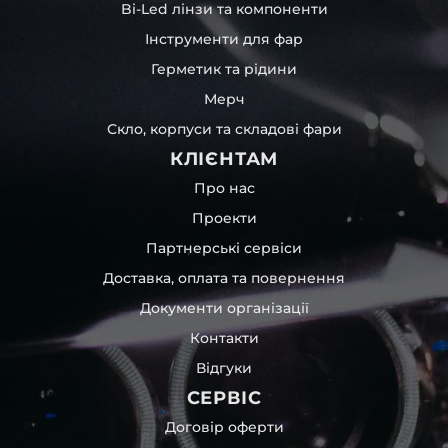
Bi-Led лінзи та компоненти
Інструменти для фар
Герметик та рідини
Мерч
Скло, корпуси та складові фари
КЛІЄНТАМ
Про нас
Проекти
Партнерські сервіси
Доставка, оплата та повернення
Документи організації
Контакти
Відгуки
СЕРВІС
Договір оферти