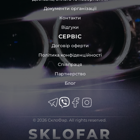
Документи організації
Контакти
Відгуки
СЕРВІС
Договір оферти
Політика конфіденційності
Співпраця
Партнерство
Блог
© 2026 СклоФар. All rights reserved.
SKLOFAR