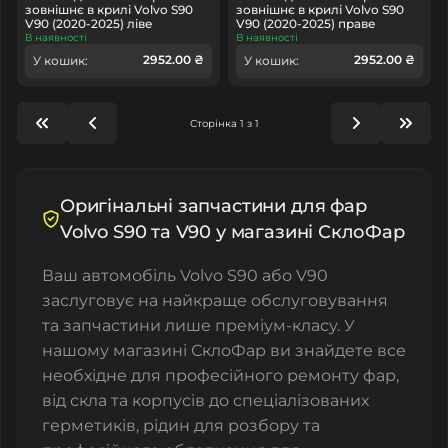
зовнішнє в крилі Volvo S90
зовнішнє в крилі Volvo S90
V90 (2020-2025) ліве
V90 (2020-2025) праве
В наявності
В наявності
2952.00 ₴
2952.00 ₴
У кошик:
У кошик:
Сторінка 1 з 1
Оригінальні запчастини для фар
Volvo S90 та V90 у магазині СклоФар
Ваш автомобіль Volvo S90 або V90
заслуговує на найкраще обслуговування
та запчастини лише преміум-класу. У
нашому магазині СклоФар ви знайдете все
необхідне для професійного ремонту фар,
від скла та корпусів до спеціалізованих
герметиків, рідин для розбору та