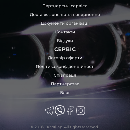
Партнерські сервіси
Доставка, оплата та повернення
Документи організації
Контакти
Відгуки
СЕРВІС
Договір оферти
Політика конфіденційності
Співпраця
Партнерство
Блог
© 2026 СклоФар. All rights reserved.