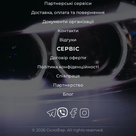
Партнерські сервіси
Доставка, оплата та повернення
Документи організації
Контакти
Відгуки
СЕРВІС
Договір оферти
Політика конфіденційності
Співпраця
Партнерство
Блог
© 2026 СклоФар. All rights reserved.