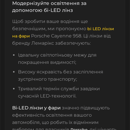
Модернізуйте освітлення за
допомогою бі-LED лінз
Щоб зробити ваше водіння ще
безпечнішим, ми пропонуємо
bi LED лінзи
Porsche Cayenne 958. Ці лінзи від
на фари
бренду Лемарікс забезпечують:
Ідеальну світлотіньову межу для
покращення видимості;
Високу яскравість без засліплення
зустрічного транспорту;
Тривалий термін служби завдяки
сучасній LED-технології.
Bi-LED лінзи у фари
значно підвищують
ефективність освітлення вашого
автомобіля, що робить їх відмінним
вибором для власників
, які цінують
Porsche