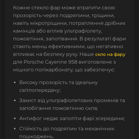
Кожне
стекло фар
може втратити свою
прозорість через подряпини, тріщини,
навіть мікротріщини, потрапляння дрібних
камінців або вплив ультрафіолету,
пожовтіння, запотівання. В результаті фари
стають менш ефективними, що негативно
впливає на безпеку руху. Наше
скло на фару
для Porsche Cayenne 958 виготовлене з
міцного полікарбонату, що забезпечує:
Високу прозорість та ідеальну
світлопередачу;
Захист від ультрафіолетових променів та
запобігання пожовтінню скла;
Антифог недає запотіти фарі зсередини;
Стійкість до подряпин та механічних
пошкоджень.