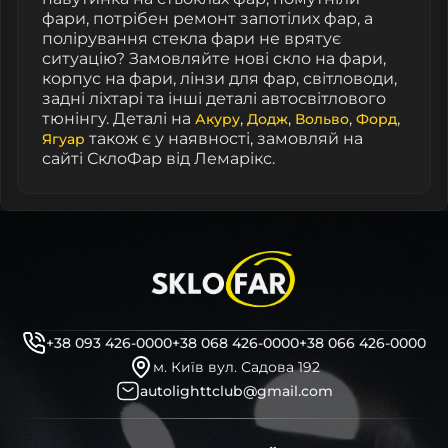
фари
, потрібен
ремонт запотілих фар
, а
полірування стекла фари
не врятує
ситуацію? Замовляйте нові скло на фари,
корпус на фари, лінзи для фар, світловоди,
задні ліхтарі та інші деталі автосвітлового
тюнінгу. Деталі на
,
,
,
,
Акуру
Додж
Вольво
Форд
також є у наявності, замовляй на
Ягуар
сайті СклоФар від Лемарікс.
+38 093 426-0000
+38 068 426-0000
+38 066 426-0000
м. Київ вул. Садова 192
autolighttclub@gmail.com