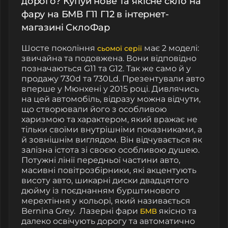
дорого? Купуй нове та якісне скло на
фару на БМВ Г11 Г12 в інтернет-
магазині СклоФар
Шосте покоління
має 2 моделі:
сьомої серії
звичайна та подовжена. Вони відповідно
позначаються G11 та G12. Так же само й у
продажу 730d та 730Ld. Презентували авто
вперше у Мюнхені у 2015 році. Дивлячись
на цей автомобіль, відразу можна відчути,
що створювали його з особливою
харизмою та характером, який вражає не
тільки своїми внутрішніми показниками, а
й зовнішнім виглядом. Він відчувається як
залізна істота зі своєю особливою душею.
Потужні лінії передньої частини авто,
масивні повітрозбірники, які акцентують
висоту авто, шикарні диски двадцятого
дюйму із поєднанням бурштинового
мерехтіння у кольорі, який називається
Bernina Grey.
Лазерні фари
якісно та
БМВ
далеко освічують дорогу та автоматично