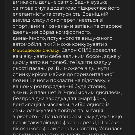
вмикають дальнє світло. Задня вузька
світлова смуга додатково підкреслює його
елегантність та статусність. Зовнішній
вигляд класу люкс перетинається зі
спортивними ознаками автівки та створює
ідеальний образ комфортного,
динамічного, потужного та вишуканого
автомобіля, який може конкурувати з
. Салон G11/12 дозволяє
Мерседесом С-класу
вам відчувати себе великим босом, адже у
цьому авто ви полюбите їздити ззаду у
якості пасажира. Ви можете відкинути
спинку крісла майже до горизонтальної
позиції, а ноги покласти на підставку. У
вашому розпорядженні буде столик,
з’ємний планшет із 7-дюймовим дисплеєм,
безпровідна зарядка для смартфону,
вентиляція з масажем, вибір одного із
семи освіжувачів повітря та імітація
зіркового неба на панорамному даху.
Якщо
все ж таки тріснула фара через ДТП або ж
після нього
фари почали жовтіти
, з’явилась
павутинка на стьоклах фар
,
помутніли