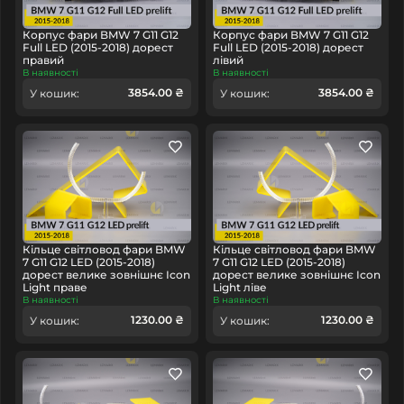
Корпус фари BMW 7 G11 G12
Корпус фари BMW 7 G11 G12
Full LED (2015-2018) дорест
Full LED (2015-2018) дорест
правий
лівий
В наявності
В наявності
3854.00 ₴
3854.00 ₴
У кошик:
У кошик:
Кільце світловод фари BMW
Кільце світловод фари BMW
7 G11 G12 LED (2015-2018)
7 G11 G12 LED (2015-2018)
дорест велике зовнішнє Icon
дорест велике зовнішнє Icon
Light праве
Light ліве
В наявності
В наявності
1230.00 ₴
1230.00 ₴
У кошик:
У кошик: