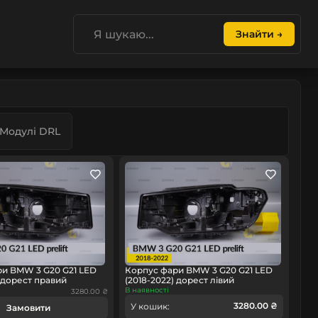
Знайти →
Модулі DRL
и BMW 3 G20 G21 LED
Корпус фари BMW 3 G20 G21 LED
) дорест правий
(2018-2022) дорест лівий
В наявності
3280.00 ₴
3280.00 ₴
У кошик:
Замовити