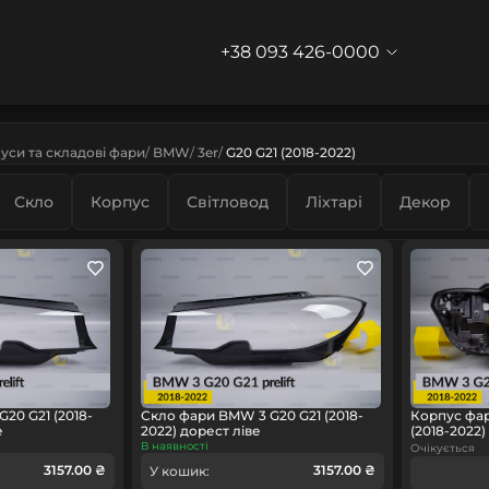
+38 093 426-0000
уси та складові фари
BMW
3er
G20 G21 (2018-2022)
Скло
Корпус
Світловод
Ліхтарі
Декор
20 G21 (2018-
Скло фари BMW 3 G20 G21 (2018-
Корпус фар
е
2022) дорест ліве
(2018-2022
В наявності
Очікується
3157.00 ₴
3157.00 ₴
У кошик: