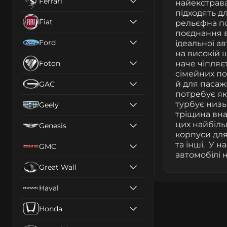
Ferrari
найекстрава
підходять д
Fiat
рельєфна по
поєднання вс
Ford
ідеальної ав
на високій 
Foton
наче чіпляєт
сімейних по
й для пасаж
GAC
потребує як
турбує низьк
Geely
тріщина вна
цих найбіл
Genesis
корпуси для
та інші.
У на
GMC
автомобілі 
Great Wall
Haval
Honda