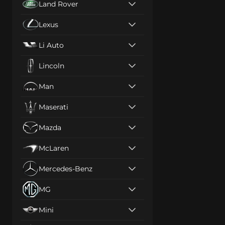
Land Rover
Lexus
Li Auto
Lincoln
Man
Maserati
Mazda
McLaren
Mercedes-Benz
MG
Mini