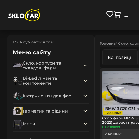
ГО "Клуб АвтоСвітла"
Головна
Скло, корп
Меню сайту
Всі позиції
Скло, корпуси та
складові фари
Bi-Led лінзи та
компоненти
Інструменти для фар
Герметик та рідини
Скло фари BMW 3 G
2022) дорест прав
Мерч
В наявності
У кошик: