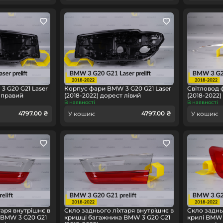
 G20 G21 Laser
Корпус фари BMW 3 G20 G21 Laser
Світловод 
т правий
(2018-2022) дорест лівий
(2018-2022
В наявності
В наявності
4797.00 ₴
4797.00 ₴
У кошик:
У кошик:
таря внутрішнє в
Скло заднього ліхтаря внутрішнє в
Скло заднь
 BMW 3 G20 G21
кришці багажника BMW 3 G20 G21
крилі BMW 