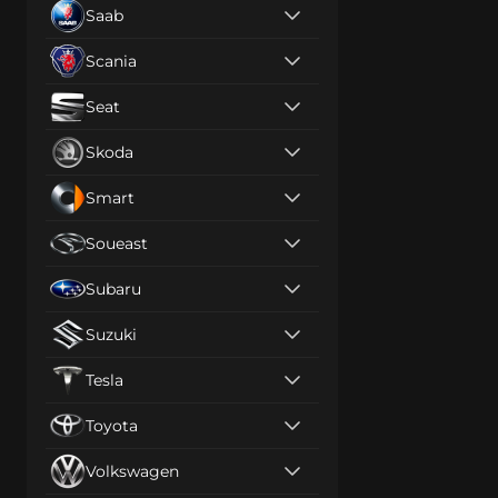
Saab
Scania
Seat
Skoda
Smart
Soueast
Subaru
Suzuki
Tesla
Toyota
Volkswagen