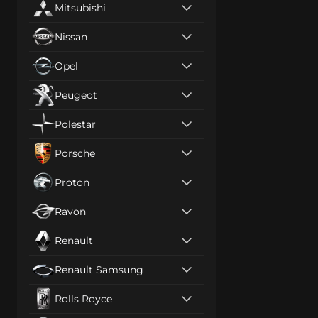
Mitsubishi
Nissan
Opel
Peugeot
Polestar
Porsche
Proton
Ravon
Renault
Renault Samsung
Rolls Royce