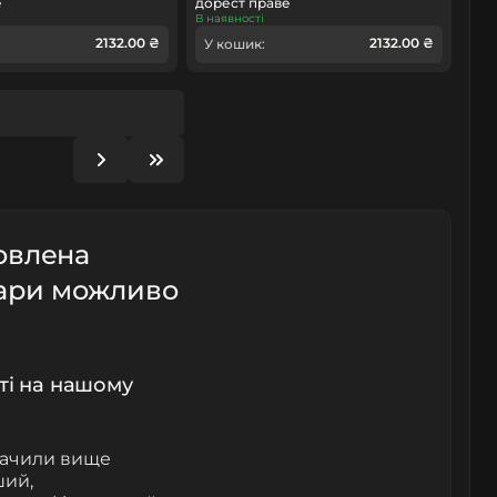
е
дорест праве
В наявності
2132.00 ₴
2132.00 ₴
У кошик:
овлена
фари можливо
сті на нашому
обачили вище
ший,