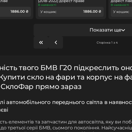
 ліве
(2018-2022) дорест праве
дорест лів
В наявності
В наявності
1886.00 ₴
1886.00 ₴
У кошик:
У кошик:
Показати ще
Сторінка 1 з 4
ість твого
БМВ Г20
підкреслить он
 Купити скло на фари та корпус на 
і СклоФар прямо зараз
алі автомобільного переднього світла в наявно
єві
кість елементів та запчастин для автосвітла, яку ви п
до третьої серії БМВ, сьомого покоління.
Найсучасні