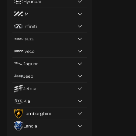
Hyundai
IM
Infiniti
Isuzu
Iveco
Jaguar
Jeep
Jetour
Kia
Lamborghini
Lancia