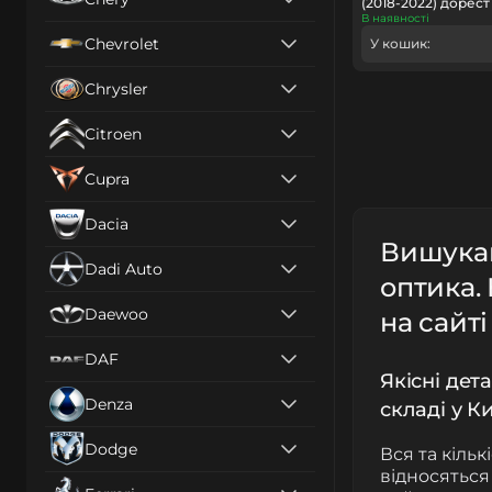
(2018-2022) дорест
В наявності
Chevrolet
У кошик:
Chrysler
Citroen
Cupra
Dacia
Вишукан
Dadi Auto
оптика.
Daewoo
на сайт
DAF
Якісні дет
Denza
складі у Ки
Dodge
Вся та кіль
відносяться 