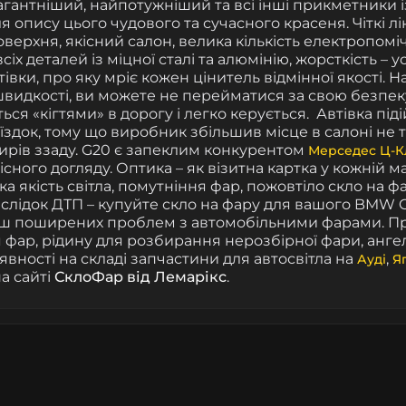
гантніший, найпотужніший та всі інші прикметники і
ля опису цього чудового та сучасного красеня.
Чіткі л
верхня, якісний салон, велика кількість електропомі
іх деталей із міцної сталі та алюмінію, жорсткість – у
тівки, про яку мріє кожен цінитель відмінної якості. 
швидкості, ви можете не перейматися за свою безпеку
ься «кігтями» в дорогу і легко керується.
Автівка під
їздок, тому що виробник збільшив місце в салоні не ті
ирів ззаду. G20 є запеклим конкурентом
Мерседес Ц-К
існого догляду. Оптика – як візитна картка у кожній м
а якість світла, помутніння фар, пожовтіло скло на фа
слідок ДТП – купуйте скло на фару для вашого BMW G
ьш поширених проблем з автомобільними фарами.
Пр
 фар, рідину для розбирання нерозбірної фари, ангел
явності на складі запчастини для автосвітла на
,
Ауді
Я
на сайті
СклоФар від Лемарікс
.