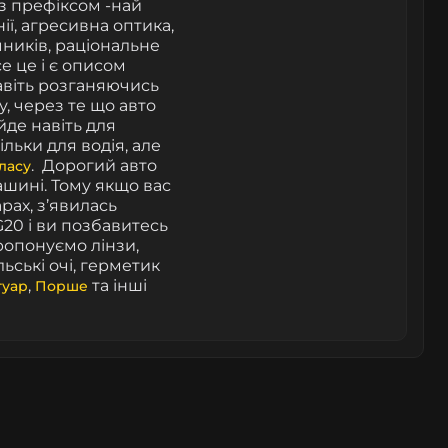
з префіксом -най
інії, агресивна оптика,
чників, раціональне
се це і є описом
Навіть розганяючись
, через те що авто
ійде навіть для
льки для водія, але
.
Дорогий авто
ласу
ашині. Тому якщо вас
рах, з’явилась
20 і ви позбавитесь
опонуємо лінзи,
ьські очі, герметик
,
та інші
гуар
Порше