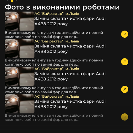
декоративні маски
Фото з виконаними роботами
професійні інструменти для розбору фари
АС “Байрактар”, м.Львів
бутиловий герметик для збору фари
Заміна скла та чистка фари Audi
рідини для розбирання фари
А4В8 2012 року
і також для автомобілів
NIKI
,
Smart
,
Foton
,
Saab
та
Вимогливому клієнту за 4 години здійснити повний
комплекс робіт по заміні фар для пер...
інших, які будуть на 100 % сумісними із оригінальною
АС “Байрактар”, м.Львів
фарою вашої моделі авто.
Заміна скла та чистка фари Audi
А4В8 2012 року
Фотографії скла і корпусів, розміщені на сайті –
автентичні та унікальні. Зроблені за допомогою
Вимогливому клієнту за 4 години здійснити повний
комплекс робіт по заміні фар для пер...
професійного обладнання у нашому офісі та оптовому
АС “Байрактар”, м.Львів
складі в Києві. З метою захисту від недозволеного
Заміна скла та чистка фари Audi
копіювання – на всіх фотографіях розміщений водяний
А4В8 2012 року
знак із нашим логотипом – для швидкої ідентифікації.
Вимогливому клієнту за 4 години здійснити повний
Без письмового дозволу заборонено використовувати
комплекс робіт по заміні фар для пер...
будь-які фотографії з нашого веб-сайту.
АС “Байрактар”, м.Львів
Можна придбати окремо як одне скло чи корпус,
Заміна скла та чистка фари Audi
А4В8 2012 року
так і пару чи комплект. Кожну одиницю товару наші
співробітники на складі ретельно перевіряють та
Вимогливому клієнту за 4 години здійснити повний
дбайливо запаковують спочатку у декілька шарів
комплекс робіт по заміні фар для пер...
захисної стрейч-плівки, потім у додаткову плівку з
повітрям – і все це повноцінно захищає скло фари під