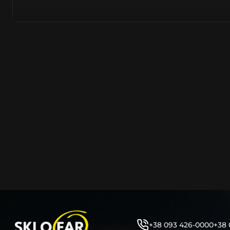
полімерів. Надходять від виробників цілком новими –
встановлювати на оригінальну автомобільну фару. На
надходить безпосередньо з заводів острівного та мат
Тайвань, PRC, оскільки саме там знаходяться до 90% 
сучасних компаній автомобілевиробників.
Виготовляється з нанесенням на нього заводського ма
позначень, таких як – Hella, Bosch, Valeo, AL, Automotive 
ZKW, Varroc тощо. Такий корпус нічим не відрізняється
насправді ж є якісно створеним аналогом або репліко
користувач не може знайти відмінності та їх відрізнити
таких маркувань або їх нанесення – аж ніяк не свідчить
неліквідність продукції.
Корпус фари об’єднує та утримує всі компоненти фар
порядку (рефлектор, лінза, джерела світла, лампочки, 
кріплення фари до кузова автомобіля та захист фари 
високої температури, бруду, вологи, води тощо. Являє
фари елементом, від цілісності якого залежить запоті
автомобільної фари. Оскільки тріщини на ньому, відла
отвори, зазори між герметиком тощо – всі ці фактори
герметичність фари під час експлуатації.
+38 093 426-0000
+38 