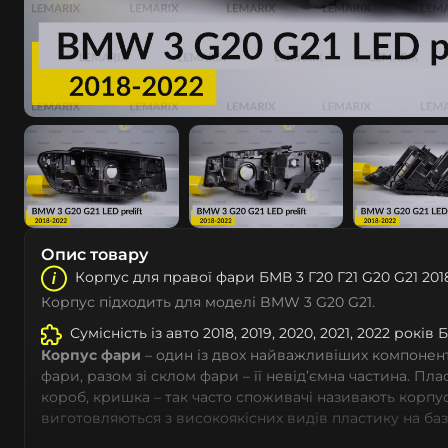
Опис товару
Корпус для правої фари БМВ 3 Г20 Г21 G20 G21 201
Корпус підходить для моделі BMW 3 G20 G21.
Сумісність із авто 2018, 2019, 2020, 2021, 2022 років 
Корпус фари
– один із двох найважливіших компоненті
фари, разом зі склом фари – її невід’ємна частина. Пл
короб, кришка – так часто споживачі називають корпус
виготовляються з високоякісних видів пластику на ба
із дотриманням заводських параметрів – насамперед 