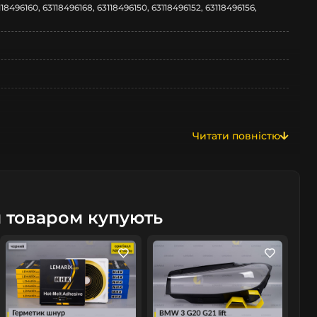
118496160, 63118496168, 63118496150, 63118496152, 63118496156,
Читати повністю
м товаром купують