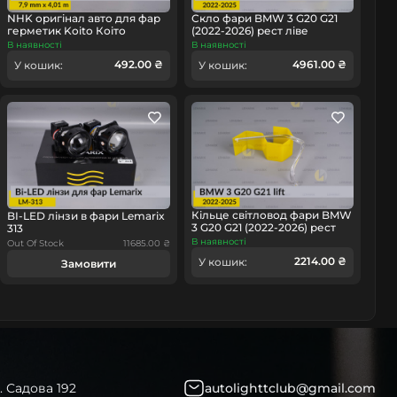
NHK оригінал авто для фар
Скло фари BMW 3 G20 G21
герметик Koito Коіто
(2022-2026) рест ліве
бутиловий шнур термо
В наявності
В наявності
чорний
омобіль
492.00 ₴
4961.00 ₴
У кошик:
У кошик:
Кільце світловод фари BMW
BI-LED лінзи в фари Lemarix
3 G20 G21 (2022-2026) рест
313
мале внутрішнє ліве
В наявності
Out Of Stock
11685.00 ₴
2214.00 ₴
У кошик:
Замовити
. Садова 192
autolighttclub@gmail.com