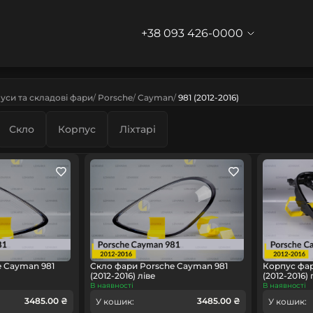
+38 093 426-0000
уси та складові фари
Porsche
Cayman
981 (2012-2016)
Скло
Корпус
Ліхтарі
e Cayman 981
Скло фари Porsche Cayman 981
Корпус фар
(2012-2016) ліве
(2012-2016)
В наявності
В наявності
3485.00 ₴
3485.00 ₴
У кошик:
У кошик: