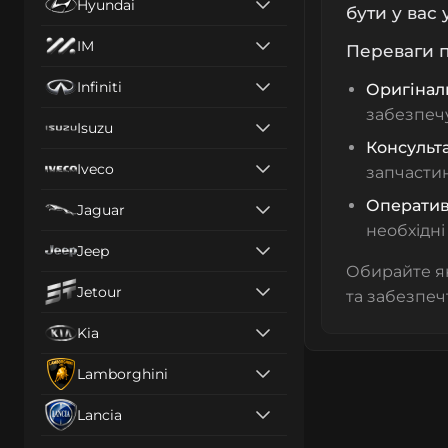
Hyundai
бути у вас 
IM
Переваги п
Infiniti
Оригіналь
забезпечу
Isuzu
Консульта
Iveco
запчастин
Оператив
Jaguar
необхідні
Jeep
Обирайте як
Jetour
та забезпеч
Kia
Lamborghini
Lancia