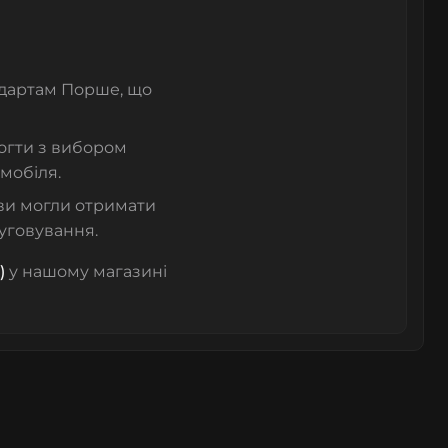
ндартам Порше, що
могти з вибором
мобіля.
ви могли отримати
уговування.
)
у нашому магазині