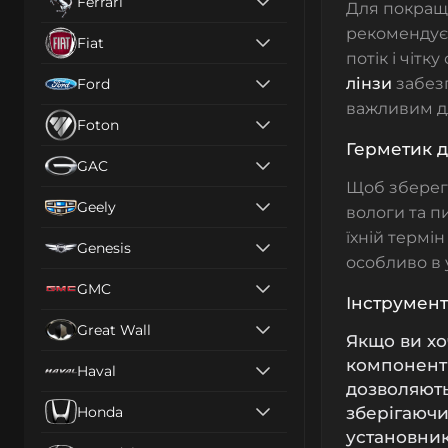
Ferrari
Для покраще
рекомендує
Fiat
потік і чітк
лінзи
забез
Ford
важливим дл
Foton
Герметик 
GAC
Щоб зберегт
Geely
вологи та п
їхній термі
Genesis
особливо в 
GMC
Інструмен
Great Wall
Якщо ви хо
компоненти
Haval
дозволяють
Honda
зберігаюч
установник