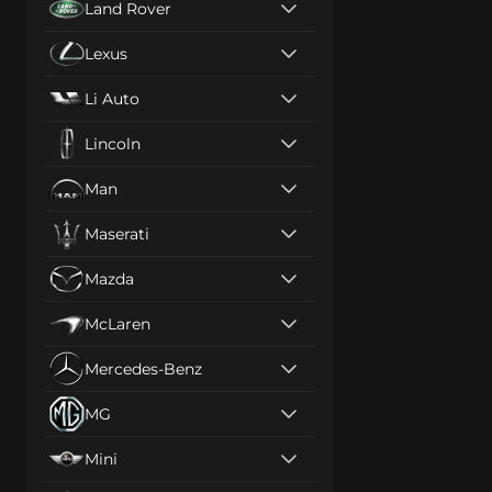
Land Rover
Lexus
Li Auto
Lincoln
Man
Maserati
Mazda
McLaren
Mercedes-Benz
MG
Mini