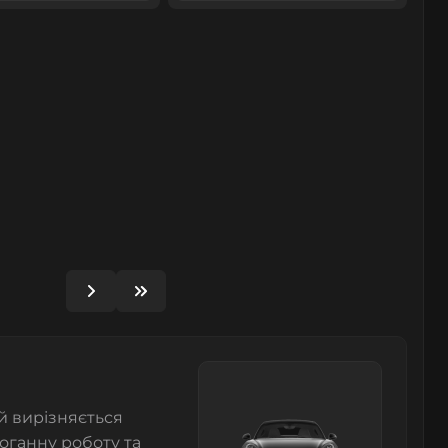
й вирізняється
оганну роботу та