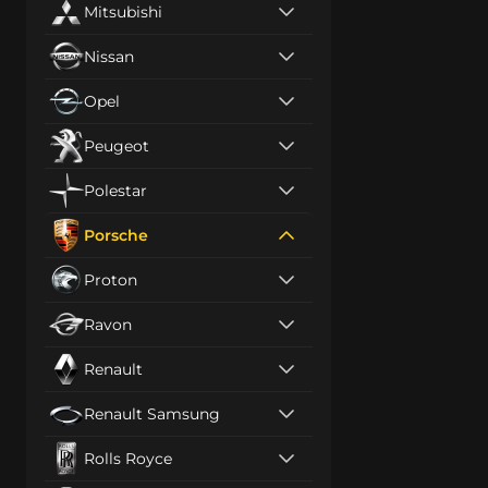
Mitsubishi
Nissan
Opel
Peugeot
Polestar
Porsche
Proton
Ravon
Renault
Renault Samsung
Rolls Royce