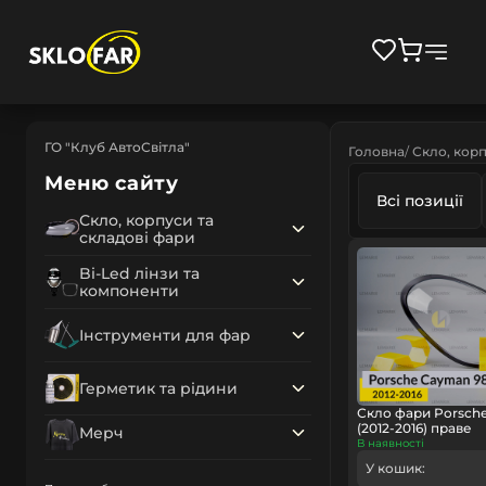
ГО "Клуб АвтоСвітла"
Головна
Скло, корп
Меню сайту
Всі позиції
Скло, корпуси та
складові фари
Bi-Led лінзи та
компоненти
Інструменти для фар
Герметик та рідини
Скло фари Porsch
(2012-2016) праве
Мерч
В наявності
У кошик: