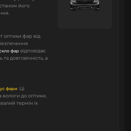
 станом його
ння.
т оптики фар від
абезпечення
відповідає
скло фар
 та довговічність, а
. Ці
ус фари
 вологи до оптики,
валий термін їх