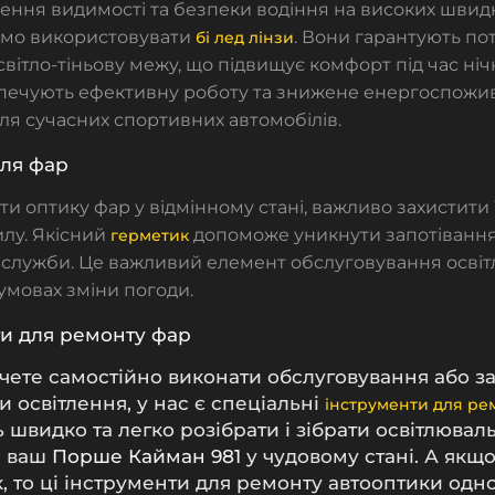
ння видимості та безпеки водіння на високих швид
мо використовувати
. Вони гарантують по
бі лед лінзи
у світло-тіньову межу, що підвищує комфорт під час нічн
печують ефективну роботу та знижене енергоспожив
я сучасних спортивних автомобілів.
для фар
и оптику фар у відмінному стані, важливо захистити 
илу. Якісний
допоможе уникнути запотівання
герметик
н служби. Це важливий елемент обслуговування освіт
умовах зміни погоди.
ти для ремонту фар
чете самостійно виконати обслуговування або з
 освітлення, у нас є спеціальні
інструменти для ре
 швидко та легко розібрати і зібрати освітлювал
и ваш
Порше Кайман
981
у чудовому стані. А якщ
, то ці інструменти для ремонту автооптики од