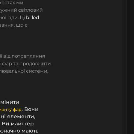
костях ми
тужний світловий
ої їзди. Ці
bi led
ання, що є
її від потрапляння
 фар та продовжити
лювальної системи,
амінити
. Вони
монту фар
ьні елементи,
о Ви майстер
нозначно мають