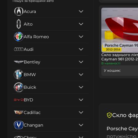
Пошук за брендами авто
Acura
Aito
Alfa Romeo
Audi
Скло заднього ліх
Cayman 981 (2012-2
Bentley
В наявності
У кошик:
BMW
Buick
BYD
Cadillac
Скло фар
Changan
Porsche Cay
потужністю,
Chery