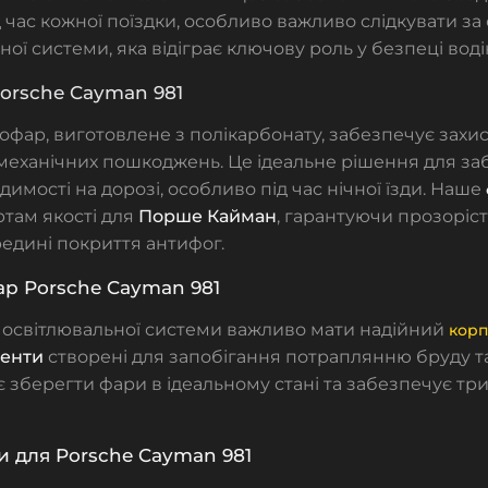
 час кожної поїздки, особливо важливо слідкувати за
ної системи, яка відіграє ключову роль у безпеці воді
orsche Cayman 981
лофар
, виготовлене з полікарбонату, забезпечує захис
механічних пошкоджень. Це ідеальне рішення для з
димості на дорозі, особливо під час нічної їзди. Наше
ртам якості для
Порше Кайман
, гарантуючи прозорість
едині покриття антифог.
р Porsche Cayman 981
 освітлювальної системи важливо мати надійний
корп
енти
створені для запобігання потраплянню бруду та
 зберегти фари в ідеальному стані та забезпечує три
зи для Porsche Cayman 981