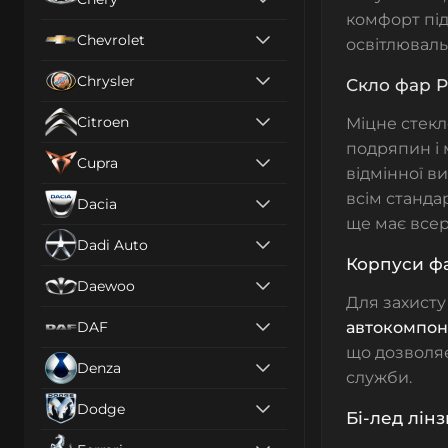
комфорт під
Chevrolet
освітлюваль
Chrysler
Скло фар P
Citroen
Міцне
стек
подряпин і 
Cupra
відмінної ви
всім станда
Dacia
ще має всер
Dadi Auto
Корпуси фа
Daewoo
Для захисту
DAF
автокомпон
що дозволяє
Denza
служби.
Dodge
Бі-лед лін