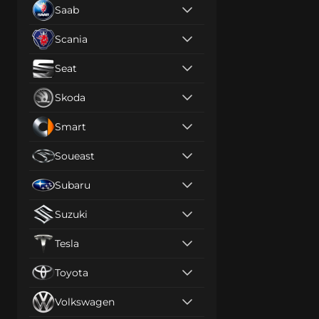
Saab
Scania
Seat
Skoda
Smart
Soueast
Subaru
Suzuki
Tesla
Toyota
Volkswagen