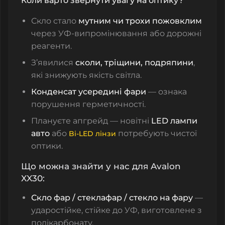
Коли варто звернути увагу на оптику?
Скло стало
мутним чи трохи пожовклим
через УФ‑випромінювання або дорожні
реагенти.
З’явилися
сколи, тріщини, подряпини
,
які знижують якість світла.
Конденсат усередині фари
— ознака
порушення герметичності.
Плануєте апгрейд — новітні
LED лампи
авто
або
потребують чистої
Bi‑LED лінзи
оптики.
Що можна знайти у нас для Avalon
XX30:
Скло фар / стеклафар / стекло на фару
—
ударостійке, стійке до УФ, виготовлене з
полікарбонату.