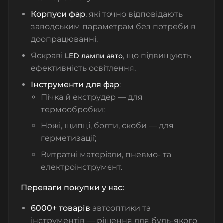
Корпуси фар
, які точно відповідають
заводським параметрам без потреби в
доопрацюванні.
Яскраві
, що підвищують
LED лампи авто
ефективність освітлення.
Інструменти для фар
:
Пічка й екструдер — для
термообробки;
Ножі, щипці, болти, скоби — для
герметизації;
Витратні матеріали, пневмо‑ та
електроінструмент.
Переваги покупки у нас:
6000+ товарів
автооптики та
інструментів — рішення для будь‑якого