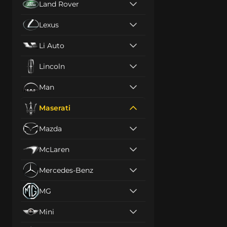
Land Rover
Lexus
Li Auto
Lincoln
Man
Maserati
Mazda
McLaren
Mercedes-Benz
MG
Mini