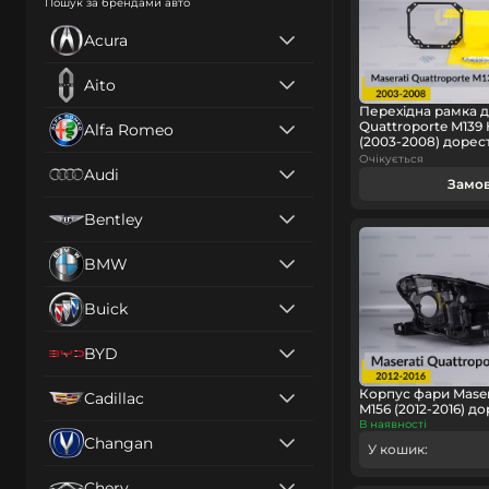
Пошук за брендами авто
Acura
Aito
Перехідна рамка д
Quattroporte M139 
Alfa Romeo
(2003-2008) дорес
Очікується
Audi
Замо
Bentley
BMW
Buick
BYD
Корпус фари Maser
Cadillac
M156 (2012-2016) д
В наявності
Changan
У кошик:
Chery