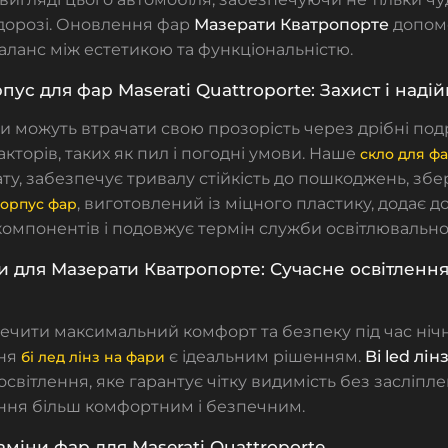
дорозі. Оновлення фар
Мазерати Кватропорте
допом
аланс між естетикою та функціональністю.
пус для фар Maserati Quattroporte: Захист і надій
и можуть втрачати свою прозорість через дрібні по
кторів, таких як пил і погодні умови.
Наше
скло для ф
ту, забезпечує тривалу стійкість до пошкоджень, збе
, виготовлений із міцного пластику, додає д
орпус фар
компонентів і подовжує термін служби освітлювально
зи для
Мазерати Кватропорте
: Сучасне освітленн
чити максимальний комфорт та безпеку під час нічн
ння
є ідеальним рішенням.
Bi led лін
бі лед лінз на фари
освітлення, яке гарантує чітку видимість без засліпле
ння більш комфортним і безпечним.
аміни фар для Maserati Quattroporte