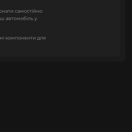
нати самостійно
ш автомобіль у
сні компоненти для