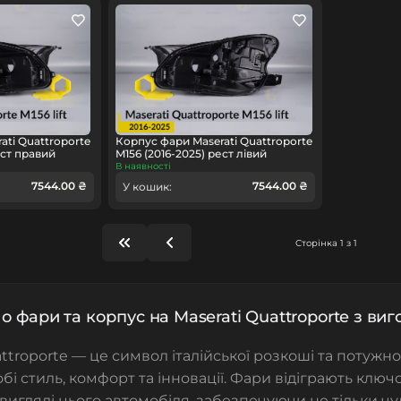
ati Quattroporte
Корпус фари Maserati Quattroporte
ест правий
M156 (2016-2025) рест лівий
В наявності
7544.00 ₴
7544.00 ₴
У кошик:
Сторінка 1 з 1
о фари та корпус на Maserati Quattroporte з виг
ttroporte — це символ італійської розкоші та потужно
бі стиль, комфорт та інновації. Фари відіграють ключ
вигляді цього автомобіля, забезпечуючи не тільки чу