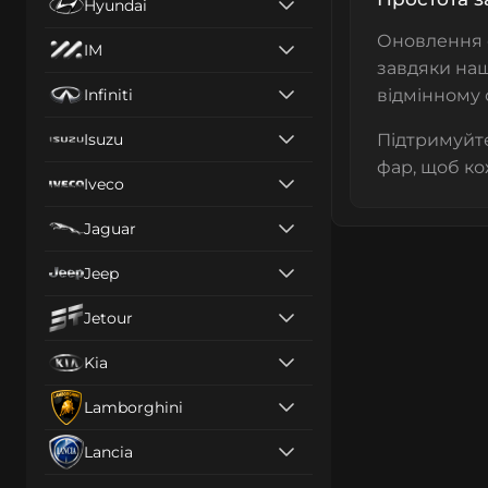
Hyundai
Оновлення
IM
завдяки наш
Infiniti
відмінному 
Isuzu
Підтримуйте
фар, щоб ко
Iveco
Jaguar
Jeep
Jetour
Kia
Lamborghini
Lancia