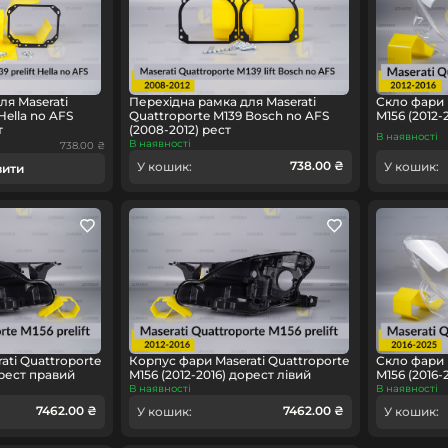
ля Maserati
Перехідна рамка для Maserati
Скло фари 
Hella no AFS
Quattroporte M139 Bosch no AFS
M156 (2012-
т
(2008-2012) рест
В наявності
В наявності
738.00 ₴
738.00 ₴
У кошик:
У кошик:
вити
ati Quattroporte
Корпус фари Maserati Quattroporte
Скло фари 
орест правий
M156 (2012-2016) дорест лівий
M156 (2016-
В наявності
В наявності
7462.00 ₴
7462.00 ₴
У кошик:
У кошик: