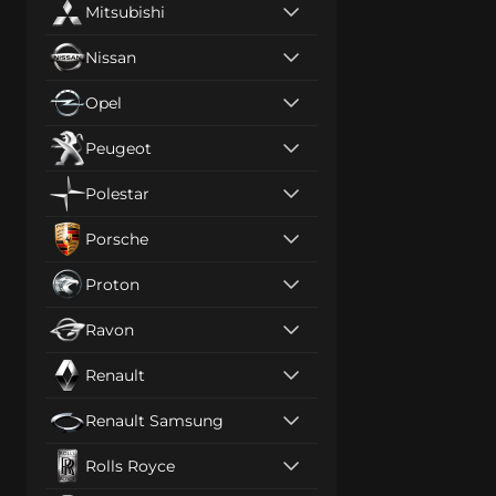
Mitsubishi
Nissan
Opel
Peugeot
Polestar
Porsche
Proton
Ravon
Renault
Renault Samsung
Rolls Royce