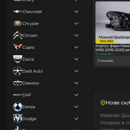
Chevrolet
Chrysler
Citroen
Корпус фари Maser
Cupra
M156 (2016-2025) р
В наявності
Dacia
У кошик:
Dadi Auto
Daewoo
DAF
Нове скл
Denza
Maserati Qua
Dodge
поєднує в со
загальному 