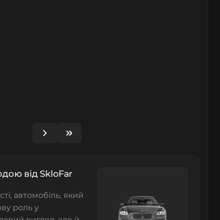
одою від SkloFar
сті, автомобіль, який
ову роль у
довий вигляд, але й