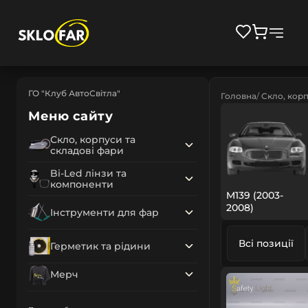
ГО "Клуб АвтоСвітла"
Головна
Скло, корп
Меню сайту
Скло, корпуси та
складові фари
Bi-Led лінзи та
компоненти
M139 (2003-
2008)
Інструменти для фар
Всі позиції
Герметик та рідини
Мерч