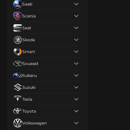
Saab
Scania
Seat
Skoda
Smart
Soueast
Subaru
Suzuki
Tesla
Toyota
Volkswagen