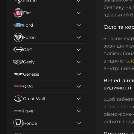
Ferrari
безпеку на 
Fiat
ідеальний б
Ford
Скло та кор
Foton
З часом фар
зовнішніх фа
GAC
полікарбона
видимість.
К
Geely
внутрішніх 
Genesis
Bi-Led лін
GMC
видимості
Great Wall
Щоб забезпе
встановле
Haval
рівномірне 
робить воді
Honda
Простота з