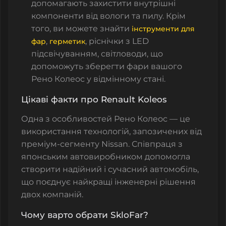
допомагають захистити внутрішні
компоненти від вологи та пилу. Крім
того, ви можете знайти
інструменти для
,
,
ріснічки з LED
фар
герметик
підсвічуванням
,
світловоди
, що
допоможуть зберегти фари вашого
Рено Колеос у відмінному стані.
Цікаві факти про Renault Koleos
Одна з особливостей Рено Колеос — це
використання технологій, запозичених від
преміум-сегменту Nissan. Співпраця з
японським автовиробником допомогла
створити надійний і сучасний автомобіль,
що поєднує найкращі інженерні рішення
двох компаній.
Чому варто обрати SkloFar?