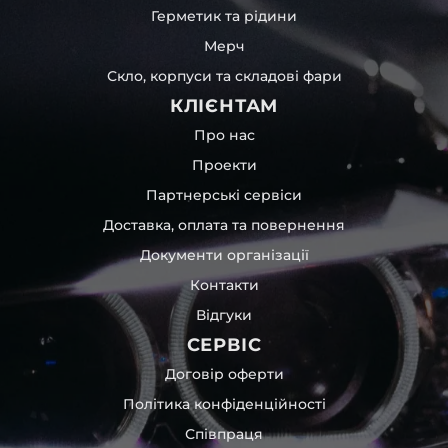
Герметик та рідини
Мерч
Скло, корпуси та складові фари
КЛІЄНТАМ
Про нас
Проекти
Партнерські сервіси
Доставка, оплата та повернення
Документи організації
Контакти
Відгуки
СЕРВІС
Договір оферти
Політика конфіденційності
Співпраця