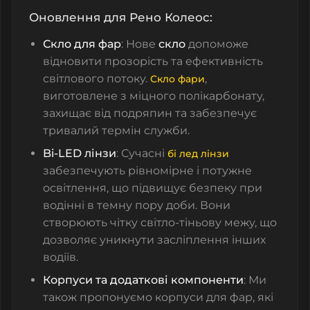
Оновлення для Рено Колеос:
Скло для фар
: Нове
скло
допоможе
відновити прозорість та ефективність
світлового потоку.
,
Скло фари
виготовлене з міцного полікарбонату,
захищає від подряпин та забезпечує
тривалий термін служби.
Bi-LED лінзи
: Сучасні
бі лед лінзи
забезпечують рівномірне і потужне
освітлення, що підвищує безпеку при
водінні в темну пору доби. Вони
створюють чітку світло-тіньову межу, що
дозволяє уникнути засліплення інших
водіїв.
Корпуси та додаткові компоненти
: Ми
також пропонуємо
корпуси для фар
, які