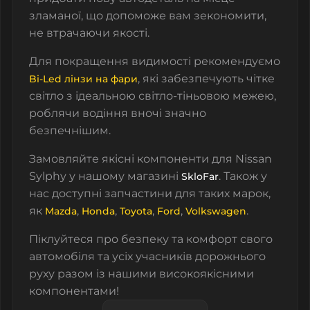
зламаної
, що допоможе вам зекономити,
не втрачаючи якості.
Для покращення видимості рекомендуємо
, які забезпечують чітке
Bi-Led лінзи на фари
світло з ідеальною світло-тіньовою межею,
роблячи водіння вночі значно
безпечнішим.
Замовляйте якісні компоненти для Nissan
Sylphy у нашому магазині
. Також у
SkloFar
нас доступні запчастини для таких марок,
як
,
,
,
,
.
Mazda
Honda
Toyota
Ford
Volkswagen
Піклуйтеся про безпеку та комфорт свого
автомобіля та усіх учасників дорожнього
руху разом із нашими високоякісними
компонентами!