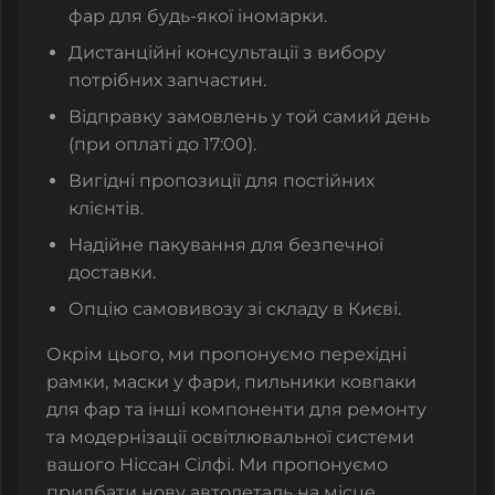
фар
для будь-якої іномарки.
Дистанційні консультації з вибору
потрібних запчастин.
Відправку замовлень у той самий день
(при оплаті до 17:00).
Вигідні пропозиції для постійних
клієнтів.
Надійне пакування для безпечної
доставки.
Опцію самовивозу зі складу в Києві.
Окрім цього, ми пропонуємо
перехідні
рамки, маски у фари, пильники ковпаки
для фар
та інші компоненти для ремонту
та модернізації освітлювальної системи
вашого
Ніссан Сілфі
.
Ми пропонуємо
придбати нову автодеталь на місце