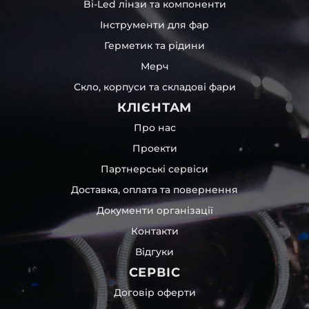
Bi-Led лінзи та компоненти
Інструменти для фар
Герметик та рідини
Мерч
Скло, корпуси та складові фари
КЛІЄНТАМ
Про нас
Проекти
Партнерські сервіси
Доставка, оплата та повернення
Документи організації
Контакти
Відгуки
СЕРВІС
Договір оферти