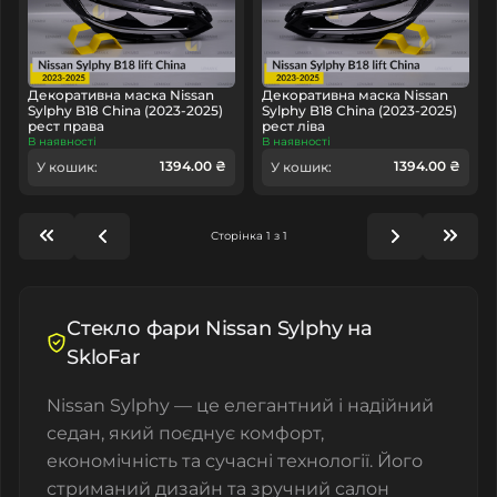
Декоративна маска Nissan
Декоративна маска Nissan
Sylphy B18 China (2023-2025)
Sylphy B18 China (2023-2025)
рест права
рест ліва
В наявності
В наявності
1394.00 ₴
1394.00 ₴
У кошик:
У кошик:
Сторінка 1 з 1
Стекло фари Nissan Sylphy на
SkloFar
Nissan Sylphy — це елегантний і надійний
седан, який поєднує комфорт,
економічність та сучасні технології. Його
стриманий дизайн та зручний салон