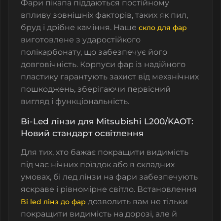
Фари пікапа піддаються постійному
впливу зовнішніх факторів, таких як пил,
бруд і дрібне каміння.
Наше
скло для фар
виготовлене з ударостійкого
полікарбонату
, що забезпечує його
довговічність.
Корпуси фар
із надійного
пластику гарантують захист від механічних
пошкоджень, зберігаючи первісний
вигляд і функціональність.
Bi-Led лінзи для Mitsubishi L200/KAOT:
Новий стандарт освітлення
Для тих, хто бажає покращити видимість
під час нічних поїздок або в складних
умовах,
бі лед лінзи на фари
забезпечують
яскраве і рівномірне світло. Встановлення
дозволить вам не тільки
Bi led лінз до фар
покращити видимість на дорозі, але й