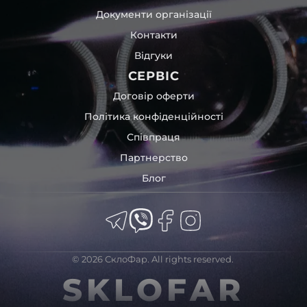
Документи організації
Контакти
Відгуки
СЕРВІС
Договір оферти
Політика конфіденційності
Співпраця
Партнерство
Блог
© 2026 СклоФар. All rights reserved.
SKLOFAR