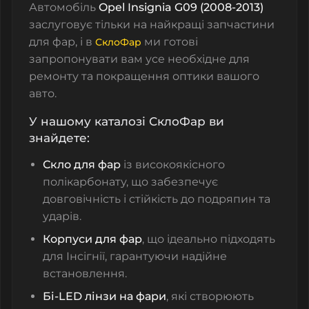
Автомобіль
Opel Insignia G09 (2008-2013)
заслуговує тільки на найкращі запчастини
для фар, і в
ми готові
СклоФар
запропонувати вам усе необхідне для
ремонту та покращення оптики вашого
авто.
У нашому каталозі СклоФар ви
знайдете:
Скло для фар
із високоякісного
полікарбонату, що забезпечує
довговічність і стійкість до подряпин та
ударів.
Корпуси для фар
, що ідеально підходять
для Інсігнії, гарантуючи надійне
встановлення.
Бі-LED лінзи на фари
, які створюють