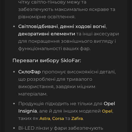
чітку світло-тіньову межу та
забезпечують максимально яскраве та
рівномірне освітлення.
Світловідбивачі
,
денні ходові вогні
,
декоративні елементи
та інші аксесуари
для покращення зовнішнього вигляду і
функціональності ваших фар.
Переваги вибору SkloFar:
СклоФар
пропонує високоякісні деталі,
що розроблені для тривалого
використання, завдяки міцним
матеріалам.
Продукція підходить не тільки для
Opel
Insignia
, але й для інших моделей
,
Opel
таких як
,
та
.
Astra
Corsa
Zafira
Bi-LED лінзи у фари
забезпечують