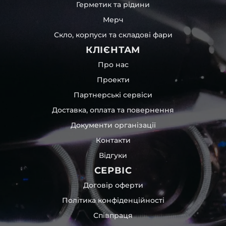
Герметик та рідини
Мерч
Скло, корпуси та складові фари
КЛІЄНТАМ
Про нас
Проекти
Партнерські сервіси
Доставка, оплата та повернення
Документи організації
Контакти
Відгуки
СЕРВІС
Договір оферти
Політика конфіденційності
Співпраця