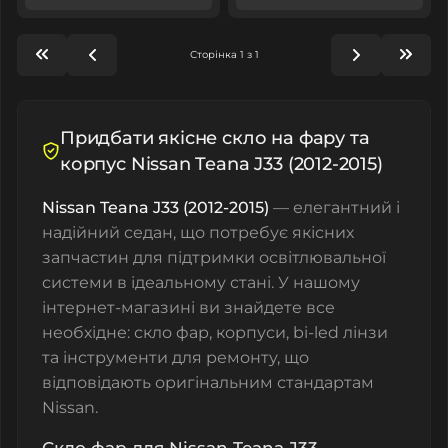
Сторінка 1 з 1
Придбати якісне скло на фару та
корпус Nissan Teana J33 (2012-2015)
Nissan Teana J33 (2012-2015)
— елегантний і
надійний седан, що потребує якісних
запчастин для підтримки освітлювальної
системи в ідеальному стані. У нашому
інтернет-магазині ви знайдете все
необхідне:
скло фар
,
корпуси
,
bi-led лінзи
та
інструменти для ремонту
, що
відповідають оригінальним стандартам
Nissan.
Скло фар для Nissan Teana J33