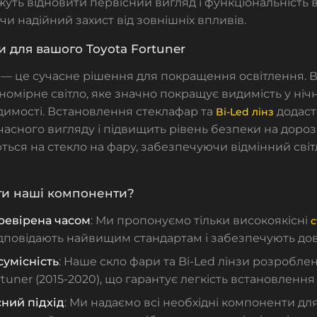
ть відновити первісний вигляд і функціональність 
и надійний захист від зовнішніх впливів.
зи для вашого Toyota Fortuner
и — це сучасне рішення для покращення освітлення.
вномірне світло, яке значно покращує видимість у нічн
димості. Встановлення
стеклафар
та
додас
Bi-Led лінз
часного вигляду і підвищить рівень безпеки на дорозі
ться на
стекло на фару
, забезпечуючи відмінний світ
ти наші компоненти?
еревірена часом
: Ми пропонуємо тільки високоякісні
с
відповідають найвищим стандартам і забезпечують дов
сумісність
: Наше
скло фари
та Bi-Led лінзи розроблен
rtuner (2015-2020), що гарантує легкість встановлення
ний підхід
: Ми надаємо всі необхідні компоненти дл