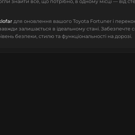
гли знайти все, що потрібно, в одному місці — від
ст
klofar
для оновлення вашого Toyota Fortuner і переко
завжди залишається в ідеальному стані. Забезпечте 
вень безпеки, стилю та функціональності на дорозі.