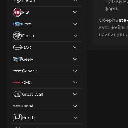
Ferrari
щоб ви мо
фари.
Fiat
Оберіть
ste
Ford
автомобіль 
найвищий рі
Foton
GAC
Geely
Genesis
GMC
Great Wall
Haval
Honda