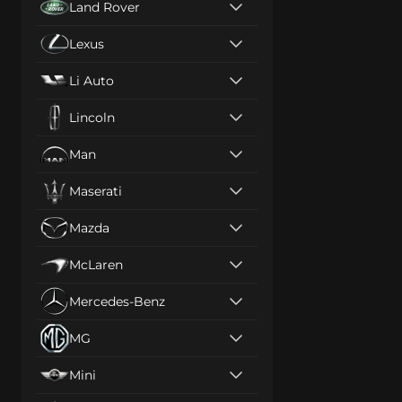
Land Rover
Lexus
Li Auto
Lincoln
Man
Maserati
Mazda
McLaren
Mercedes-Benz
MG
Mini