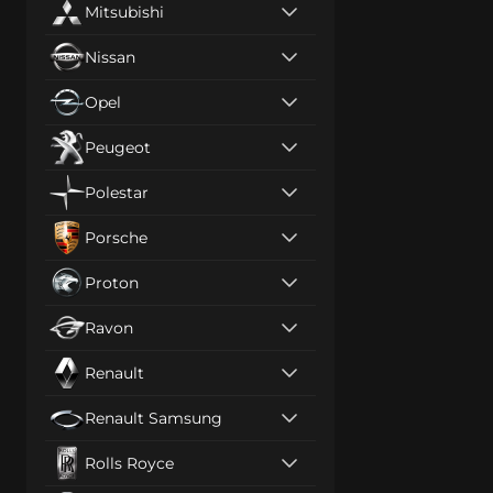
Mitsubishi
Nissan
Opel
Peugeot
Polestar
Porsche
Proton
Ravon
Renault
Renault Samsung
Rolls Royce