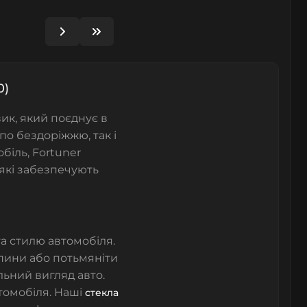
0)
ик, який поєднує в
 по бездоріжжю, так і
біль, Fortuner
які забезпечують
а стилю автомобіля.
пини або потьмяніти
льний вигляд авто.
втомобіля. Наші
стекла