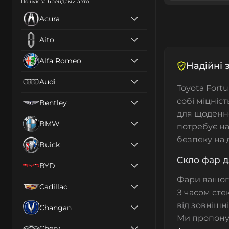
Пошук за брендами авто
Acura
Aito
Alfa Romeo
Надійні 
Audi
Toyota Fort
собі міцніст
Bentley
для щоденно
BMW
потребує на
безпеку на 
Buick
Скло фар д
BYD
Фари вашо
Cadillac
З часом сте
від зовнішн
Changan
Ми пропон
Chery