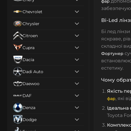
допоможу
фар
забезпечуюч
Chevrolet
Bi-Led лін
Chrysler
Бі лед лінз
Citroen
яскраве, рі
складної ви
Cupra
су
Фортунер
Dacia
встановлюю
естетику.
Dadi Auto
Чому обра
Daewoo
Якість п
DAF
, які 
фар
Denza
Ідеальна 
Toyota Fo
Dodge
Комплекс