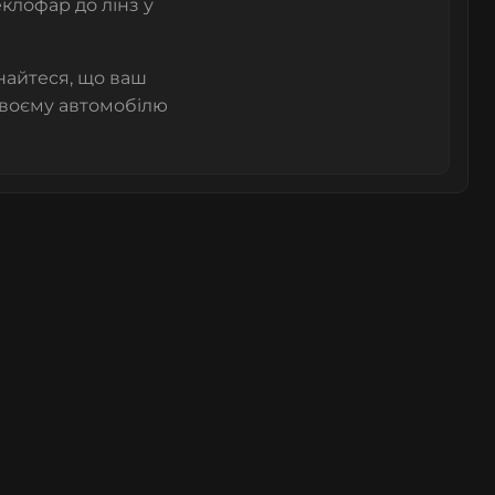
еклофар
до лінз у
найтеся, що ваш
своєму автомобілю