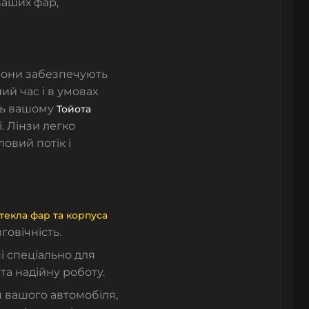
ваших фар,
 Вони забезпечують
ий час і в умовах
ть вашому
Тойота
. Лінзи легко
ловий потік і
текла фар
та
корпуса
говічність.
і спеціально для
 та надійну роботу.
я вашого автомобіля,