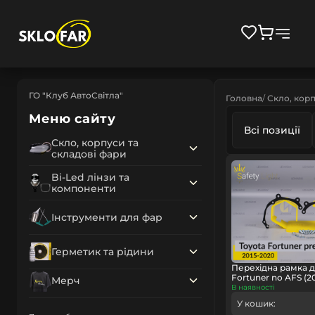
ГО "Клуб АвтоСвітла"
Головна
Скло, корп
Меню сайту
Всі позиції
Скло, корпуси та
складові фари
Bi-Led лінзи та
компоненти
Інструменти для фар
Герметик та рідини
Перехідна рамка д
Fortuner no AFS (2
Мерч
В наявності
У кошик: