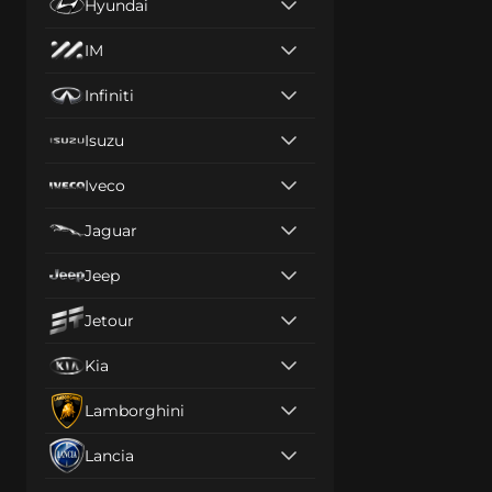
Hyundai
IM
Infiniti
Isuzu
Iveco
Jaguar
Jeep
Jetour
Kia
Lamborghini
Lancia