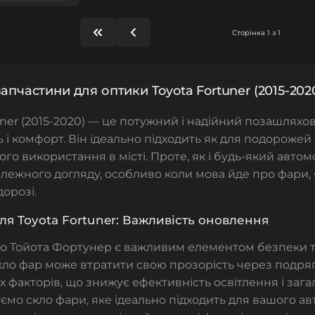
Сторінка 1 з 1
запчастини для оптики Toyota Fortuner (2015-202
uner (2015-2020) — це потужний і надійний позашляхов
ь і комфорт. Він ідеально підходить як для подорожей
го використання в місті. Проте, як і будь-який автомо
лежного догляду, особливо коли мова йде про фари, 
дорозі.
ля Toyota Fortuner: Важливість оновлення
го
Тойота
Фортунер
є важливим елементом безпеки т
кло фар може втратити свою прозорість через подря
іх факторів, що знижує ефективність освітлення і зага
уємо
скло фари
, яке ідеально підходить для вашого а