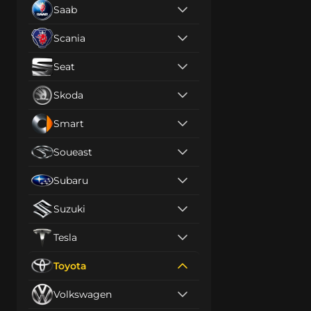
Saab
Scania
Seat
Skoda
Smart
Soueast
Subaru
Suzuki
Tesla
Toyota
Volkswagen