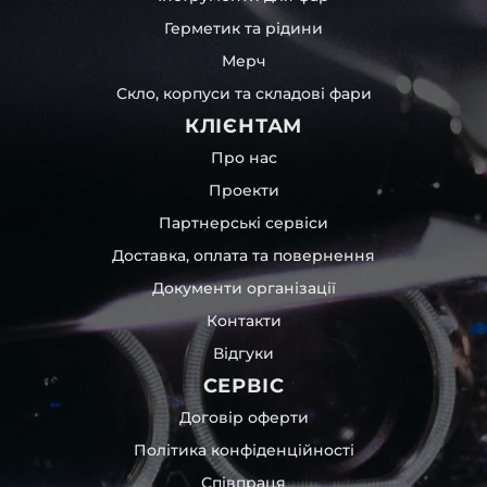
Герметик та рідини
Мерч
Скло, корпуси та складові фари
КЛІЄНТАМ
Про нас
Проекти
Партнерські сервіси
Доставка, оплата та повернення
Документи організації
Контакти
Відгуки
СЕРВІС
Договір оферти
Політика конфіденційності
Співпраця