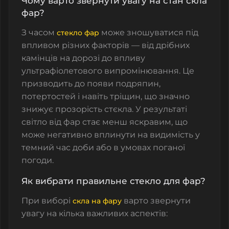
Чому варто звернути увагу на стан скла
фар?
З часом
може зношуватися під
стекло фар
впливом різних факторів — від дрібних
камінців на дорозі до впливу
ультрафіолетового випромінювання. Це
призводить до появи подряпин,
потертостей і навіть тріщин, що значно
знижує прозорість стєкла. У результаті
світло від фар стає менш яскравим, що
може негативно вплинути на видимість у
темний час доби або в умовах поганої
погоди.
Як вибрати правильне стекло для фар?
При виборі
варто звернути
скла на фару
увагу на кілька важливих аспектів: