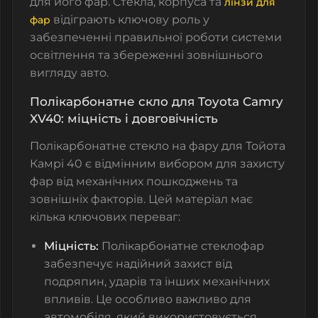
для його фар. Стекла, корпуса та
лінзи для
відіграють ключову роль у
фар
забезпеченні правильної роботи системи
освітлення та збереженні зовнішнього
вигляду авто.
Полікарбонатне скло для Toyota Camry
XV40: міцність і довговічність
Полікарбонатне стекло на фару для Тойота
Камрі 40 є відмінним вибором для захисту
фар від механічних пошкоджень та
зовнішніх факторів. Цей матеріал має
кілька ключових переваг:
Міцність:
Полікарбонатне стеклофар
забезпечує надійний захист від
подряпин, ударів та інших механічних
впливів. Це особливо важливо для
автомобіля, який використовується