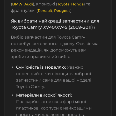
(
,
), японські (
,
) та
BMW
Audi
Toyota
Honda
французькі (
,
).
Renault
Peugeot
Як вибрати найкращі запчастини для
Toyota Camry XV40/XV45 (2009-2011)?
Вибір запчастин для Toyota Camry
потребує ретельного підходу. Ось кілька
рекомендацій, які допоможуть вам
зробити правильний вибір:
Сумісність із моделлю:
Уважно
перевіряйте, чи підходять вибрані
запчастини саме для вашої моделі
Toyota Camry.
Матеріали високої якості:
Полікарбонатне скло фар і міцні
пластикові корпуси є найкращими
варіантами для довговічності та