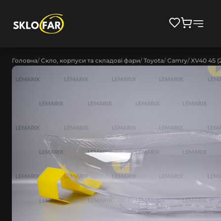
Головна
Скло, корпуси та складові фари
Toyota
Camry
XV40 45 (