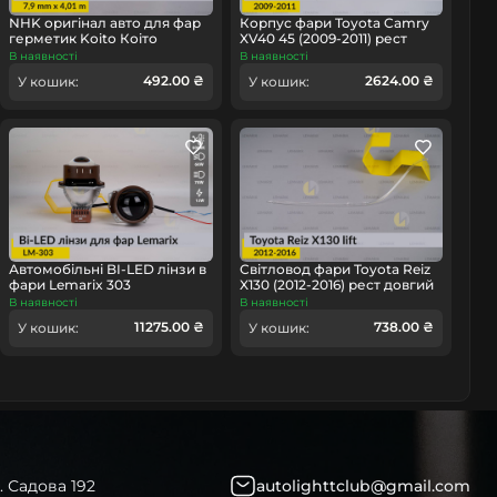
NHK оригінал авто для фар
Корпус фари Toyota Camry
герметик Koito Коіто
XV40 45 (2009-2011) рест
бутиловий шнур термо
правий
В наявності
В наявності
чорний
омобіль
492.00 ₴
2624.00 ₴
У кошик:
У кошик:
Автомобільні BI-LED лінзи в
Світловод фари Toyota Reiz
фари Lemarix 303
X130 (2012-2016) рест довгий
лівий
В наявності
В наявності
11275.00 ₴
738.00 ₴
У кошик:
У кошик:
. Садова 192
autolighttclub@gmail.com