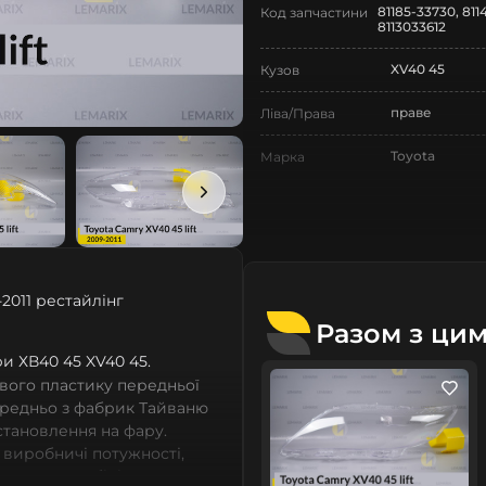
81185-33730, 8114
Код запчастини
8113033612
XV40 45
Кузов
праве
Ліва/Права
Toyota
Марка
Camry
Модель
Camry XV40 4
Назва СтеклоФари
Скло
Позначка
2011 рестайлінг
Разом з ци
VI покоління
Покоління
ри ХВ40 45 XV40 45.
2009-2011
Рік випуску
вого пластику передньої
ередньо з фабрик Тайваню
рестайлінг
Рестайлінг/
встановлення на фару.
Дорестайлінг
 виробничі потужності,
сних автомобілів мають
Нове
Стан