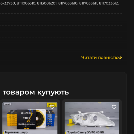
5-33730, 8111006510, 8113006201, 8117033610, 8117033611, 8117033612,
Читати повністю
5
м товаром купують