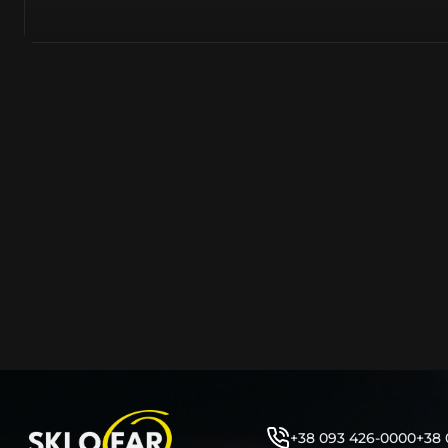
азійське походження.
Виготовляється з полікарбонату, рідше – зі справжньог
заводських прес-формах із використанням оригінально
являється якісним аналогом або реплікою оригінальног
характеристики матеріалу в експлуатації являються в
пластику обов’язково присутні захисні шари лаку – на
стороні. Такі захисне покриття і напилення – захищає 
ультрафіолетових променів (у тому числі від променів
не жовтіли), а також проти запотівання (антифог).
Досить часто на склі фари присутнє додаткове маркув
фабричного – Hella, Bosch, Valeo, AL, Automotive Lighten
Varroc тощо. Хоча по факту наявність чи відсутність та
про що не свідчить.
Не варто побоюватися, що новий елемент виділятиметь
моделі Тойота винятково якісне, а тому не відрізняєтьс
зовнішнім виглядом, ані експлуатаційними характери
Цілком зрозуміло, що далеко не завжди потрібна повна 
як це часто пропонують автосервіси та автодилери. 
заощадити та придбати тільки те, що потребує заміни
+38 093 426-0000
+38 