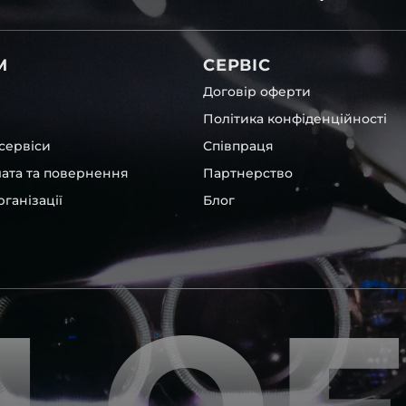
вітла для Toyota , у нас є
М
СЕРВІС
Договір оферти
Політика конфіденційності
сервіси
Співпраця
лата та повернення
Партнерство
ганізації
Блог
ey
та інших, які будуть на
вто.
ентичні та унікальні.
шому офісі та оптовому
ювання – на всіх
ипом – для швидкої
користовувати будь-які
 і пару чи комплект.
ретельно перевіряють та