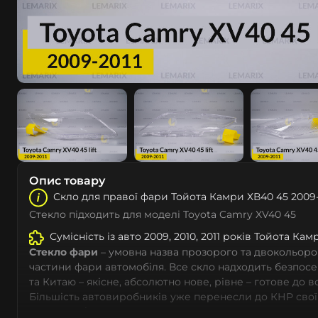
Опис товару
Скло для правої фари Тойота Камри ХВ40 45 2009-
Стекло підходить для моделі Toyota Camry XV40 45
Сумісність із авто 2009, 2010, 2011 років Тойота Кам
Стекло фари
– умовна назва прозорого та двокольоро
частини фари автомобіля. Все скло надходить безпос
та Китаю – якісне, абсолютно нове, рівне – готове до 
Більшість автовиробників уже перенесли до КНР свої
тому не слід дивуватися, що до 90% запчастин до суча