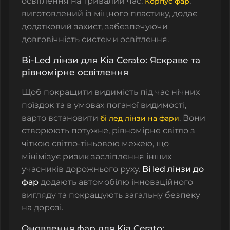
освітлення на тривалий час.
,
Корпус фар
виготовлений із міцного пластику, додає
додатковий захист, забезпечуючи
довговічність системи освітлення.
Bi-Led лінзи для Kia Cerato: Яскраве та
рівномірне освітлення
Щоб покращити видимість під час нічних
поїздок та в умовах поганої видимості,
варто встановити
. Вони
бі лед лінзи на фари
створюють потужне, рівномірне світло з
чіткою світло-тіньовою межею, що
мінімізує ризик засліплення інших
учасників дорожнього руху.
Bi led лінзи до
фар
додають автомобілю інноваційного
вигляду та покращують загальну безпеку
на дорозі.
Оновлення фар для Kia Cerato: