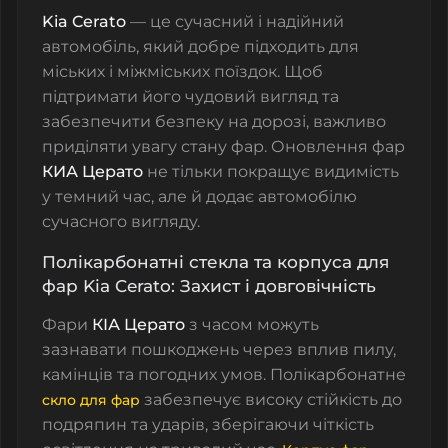
Kia Cerato
— це сучасний і надійний
автомобіль, який добре підходить для
міських і міжміських поїздок. Щоб
підтримати його чудовий вигляд та
забезпечити безпеку на дорозі, важливо
приділяти увагу стану фар. Оновлення фар
КИА Церато
не тільки покращує видимість
у темний час, але й додає автомобілю
сучасного вигляду.
Полікарбонатні стекла та корпуса для
фар Kia Cerato: Захист і довговічність
Фари
КІА Церато
з часом можуть
зазнавати пошкоджень через вплив пилу,
камінців та погодних умов.
Полікарбонатне
забезпечує високу стійкість до
скло для фар
подряпин та ударів, зберігаючи чіткість