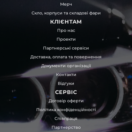
Мерч
Скло, корпуси та складові фари
КЛІЄНТАМ
Про нас
Проекти
Партнерські сервіси
Доставка, оплата та повернення
Документи організації
Контакти
Відгуки
СЕРВІС
Договір оферти
Політика конфіденційності
Співпраця
Партнерство