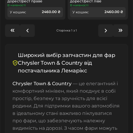
дорест/рест праве
дорест/рест ліве
В наявності
В наявності
2460.00 ₴
2460.00 ₴
У кошик:
У кошик:
Сторінка 1 з 1
Широкий вибір запчастин для фар
Chrysler Town & Country від
постачальника Лемарікс
Chrysler Town & Country
— це елегантний і
комфортний мінівен, який поєднує в собі
простір, безпеку та зручність для всієї
родини. Для підтримки вашого автомобіля
в ідеальному стані важливо піклуватися
про фари, що забезпечують належну
видимість на дорозі. З часом фари можуть