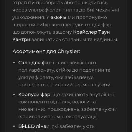
втратити прозорість або пошкодитись
через ультрафіолет, пил та дрібні механічні
ушкодження. У
ми пропонуємо
SkloFar
широкий вибір комплектуючих для фар,
що допоможуть вашому
Крайслер Таун
Кантри
залишатись стильним та надійним.
Асортимент для Chrysler:
Скло для фар
із високоякісного
полікарбонату, стійке до подряпин та
ультрафіолету, яке забезпечує
прозорість і тривалий термін служби.
Корпуси фар
, що захищають внутрішні
компоненти від пилу, вологи та
механічних пошкоджень, забезпечуючи
їх тривалий термін експлуатації.
Bi-LED лінзи
, які забезпечують