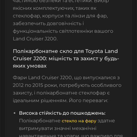
частиною безпеки та естетики. Вибір
якісних комплектуючих, таких як
стеклофар, корпуси та лінзи для фар,
забезпечить довговічність і
функціональність світлотехніки вашого
Land Cruiser J200.
Полікарбонатне скло для Toyota Land
Cruiser J200: міцність та захист у будь-
яких умовах
Фари Land Cruiser J200, що випускалися з
2012 по 2015 роки, потребують особливого
захисту, і полікарбонатне стеклофар є
ідеальним рішенням. Його переваги:
Висока стійкість до пошкоджень:
Полікарбонатне
здатне
стекло на фару
витримувати значні механічні
навантаження та удари, що важливо для