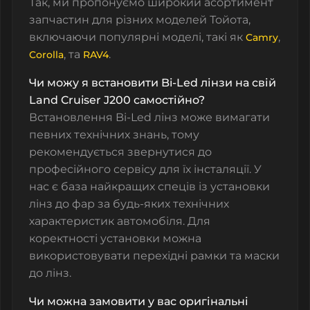
Так, ми пропонуємо широкий асортимент
запчастин для різних моделей Тойота,
включаючи популярні моделі, такі як
,
Camry
, та
.
Corolla
RAV4
Чи можу я встановити Bi-Led лінзи на свій
Land Cruiser J200 самостійно?
Встановлення Bi-Led лінз може вимагати
певних технічних знань, тому
рекомендується звернутися до
професійного сервісу для їх інсталяції. У
нас є база найкращих спеців із установки
лінз до фар за будь-яких технічних
характеристик автомобіля. Для
коректності установки можна
використовувати перехідні рамки та маски
до лінз.
Чи можна замовити у вас оригінальні