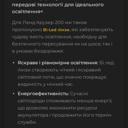
передові технології для ідеального
освітлення<
Для Ленд Крузер 200 ми також
пропонуємо
, які забезпечують
Bi-Led лінзи
чудову якість освітлення, необхідну для
безпечного пересування як на шосе, так і
в умовах бездоріжжя:
Яскраве і рівномірне освітлення:
Бі лед
лінзи створюють чіткий і яскравий
світловий потік, що значно покращує
видимість у нічний час.
Енергоефективність:
Сучасні
світлодіоди споживають менше енергії,
що дозволяє економити ресурси
акумулятора і продовжити його термін
служби.