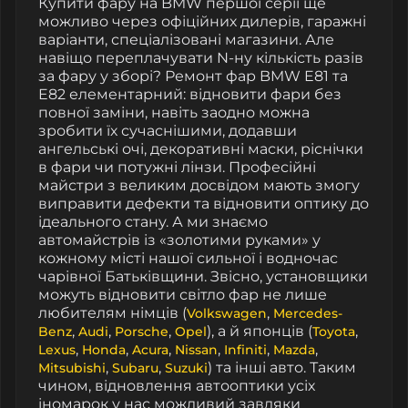
Купити фару на BMW першої серії ще
можливо через офіційних дилерів, гаражні
варіанти, спеціалізовані магазини. Але
навіщо переплачувати N-ну кількість разів
за фару у зборі? Ремонт фар BMW E81 та
E82 елементарний: відновити фари без
повної заміни, навіть заодно можна
зробити їх сучаснішими, додавши
ангельські очі, декоративні маски, ріснічки
в фари чи потужні лінзи. Професійні
майстри з великим досвідом мають змогу
виправити дефекти та відновити оптику до
ідеального стану. А ми знаємо
автомайстрів із «золотими руками» у
кожному місті нашої сильної і водночас
чарівної Батьківщини. Звісно, установщики
можуть відновити світло фар не лише
любителям німців (
,
Volkswagen
Mercedes-
,
,
,
), а й японців (
,
Benz
Audi
Porsche
Opel
Toyota
,
,
,
,
,
,
Lexus
Honda
Acura
Nissan
Infiniti
Mazda
,
,
) та інші авто. Таким
Mitsubishi
Subaru
Suzuki
чином, відновлення автооптики усіх
іномарок у нас можливий завдяки