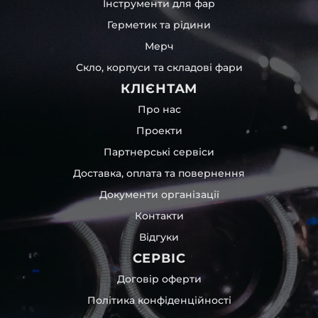
Інструменти для фар
Герметик та рідини
Мерч
Скло, корпуси та складові фари
КЛІЄНТАМ
Про нас
Проекти
Партнерські сервіси
Доставка, оплата та повернення
Документи організації
Контакти
Відгуки
СЕРВІС
Договір оферти
Політика конфіденційності