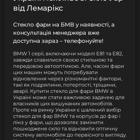
від Лемарікс
Стекло фари на БМВ у наявності, а
консультація менеджера вже
доступна зараз – телефонуйте!
BMW 1 серії, включаючи моделі E81 та E82,
завжди славилися своєю стильною та
передовою автооптикою. Але, часом фари
цих машин можуть потребувати
відновлення через різноманітні фактори,
такі як подряпини, потертості, тріщини,
аварії. Купити стекло для фари BMW в
Україні може стати важливою задачею для
власників цих вишуканих автомобілів.
Проте на ринку України є шалений вибір
стекол для фар BMW та корпусів до фар і
лінз у фари, що дозволяє замінити
пошкоджене скло та відновити оптичну
систему автомобіля до первісного вигляду.