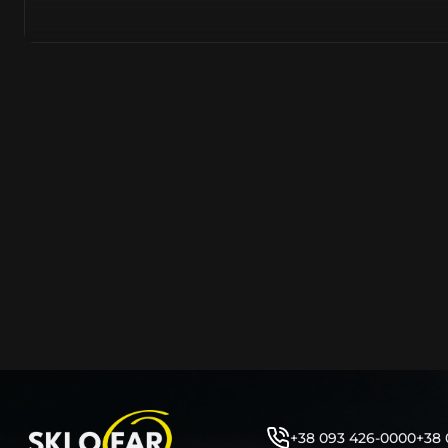
тому не слід дивуватися, що до 90% запчастин до суча
азійське походження.
Виготовляється з полікарбонату, рідше – зі справжньог
заводських прес-формах із використанням оригінально
являється якісним аналогом або реплікою оригінальног
характеристики матеріалу в експлуатації являються в
пластику обов’язково присутні захисні шари лаку – на
стороні. Такі захисне покриття і напилення – захищає 
ультрафіолетових променів (у тому числі від променів
не жовтіли), а також проти запотівання (антифог).
Досить часто на склі фари присутнє додаткове маркув
фабричного – Hella, Bosch, Valeo, AL, Automotive Lighten
Varroc тощо. Хоча по факту наявність чи відсутність та
про що не свідчить.
Не варто побоюватися, що новий елемент виділятиметь
моделі БМВ винятково якісне, а тому не відрізняється 
виглядом, ані експлуатаційними характеристиками.
Цілком зрозуміло, що далеко не завжди потрібна повна 
як це часто пропонують автосервіси та автодилери. 
+38 093 426-0000
+38 