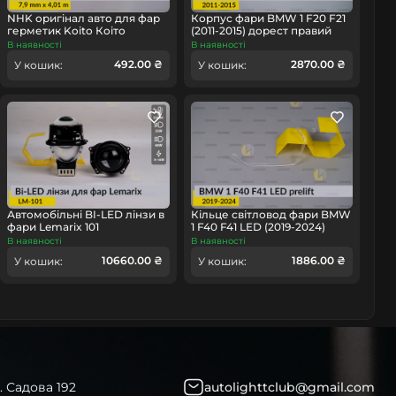
омобіль
NHK оригінал авто для фар
Корпус фари BMW 1 F20 F21
герметик Koito Коіто
(2011-2015) дорест правий
бутиловий шнур термо
В наявності
В наявності
чорний
492.00 ₴
2870.00 ₴
У кошик:
У кошик:
Автомобільні BI-LED лінзи в
Кільце світловод фари BMW
фари Lemarix 101
1 F40 F41 LED (2019-2024)
дорест велике зовнішнє
В наявності
В наявності
Icon Light ліве
10660.00 ₴
1886.00 ₴
У кошик:
У кошик:
. Садова 192
autolighttclub@gmail.com