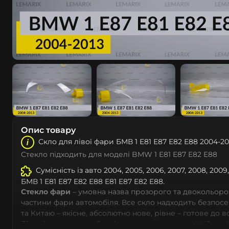
Опис товару
Скло для лівої фари БМВ 1 Е81 Е87 Е82 Е88 2004-20
Стекло підходить для моделі BMW 1 E81 E87 E82 E88
Сумісність із авто 2004, 2005, 2006, 2007, 2008, 2009, 
БМВ 1 Е81 Е87 Е82 Е88 E81 E87 E82 E88.
Стекло фари
– умовна назва прозорого та двокольоро
частини фари автомобіля. Все скло надходить безпос
та Китаю – якісне, абсолютно нове, рівне – готове до 
Більшість автовиробників уже перенесли до КНР свої