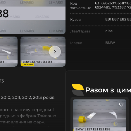
63116952607, 6311718
Код
6924485, 7193387, 7
запчастини
E81 E87 E82 E
Кузов
ліве
Ліва/Права
BMW
Марка
1
Модель
1 E81 E87 E82 
Назва СтеклоФари
Скло
Позначка
13
Разом з ци
I покоління
Покоління
2010, 2011, 2012, 2013 років
2004-2013
Рік випуску
вого пластику передньої
Нове
Стан
ередньо з фабрик Тайваню
встановлення на фару.
Аналог
Тип запчастини
 виробничі потужності,