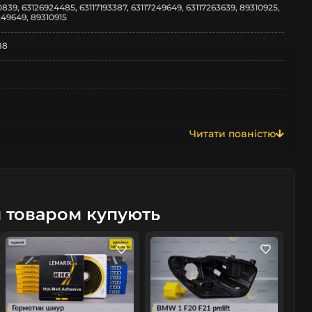
0839, 63126924485, 63117193387, 63117249649, 63117263639, 89310925,
249649, 89310915
88
Читати повністю
E88
м товаром купують