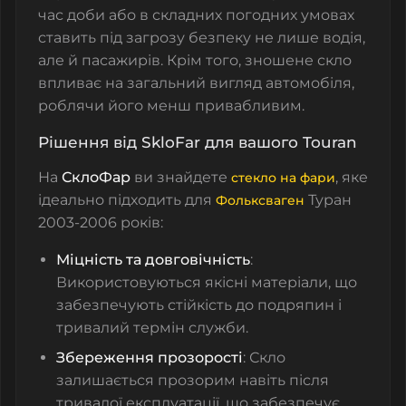
час доби або в складних погодних умовах
ставить під загрозу безпеку не лише водія,
але й пасажирів. Крім того, зношене скло
впливає на загальний вигляд автомобіля,
роблячи його менш привабливим.
Рішення від SkloFar для вашого Touran
На
СклоФар
ви знайдете
, яке
стекло на фари
ідеально підходить для
Туран
Фольксваген
2003-2006 років:
Міцність та довговічність
:
Використовуються якісні матеріали, що
забезпечують стійкість до подряпин і
тривалий термін служби.
Збереження прозорості
: Скло
залишається прозорим навіть після
тривалої експлуатації, що забезпечує