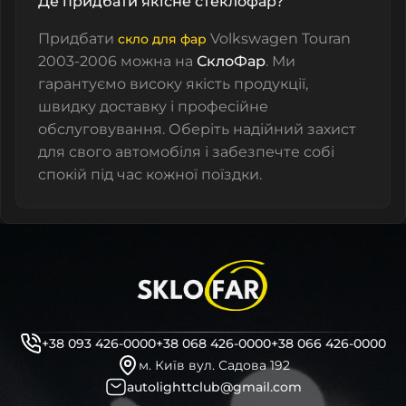
Де придбати якісне стеклофар?
Придбати
Volkswagen Touran
скло для фар
2003-2006 можна на
СклоФар
. Ми
гарантуємо високу якість продукції,
швидку доставку і професійне
обслуговування. Оберіть надійний захист
для свого автомобіля і забезпечте собі
спокій під час кожної поїздки.
+38 093 426-0000
+38 068 426-0000
+38 066 426-0000
м. Київ вул. Садова 192
autolighttclub@gmail.com