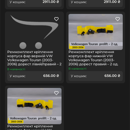
2911.00 ₴
2911.00 ₴
У кошик:
У кошик:
Ремкомплект кріплення
Ремкомплект кріплення
корпуса фар верхній VW
корпуса фар нижній VW
Volkswagen Touran (2003-
Volkswagen Touran (2003-
2006) дорест лівий/правий – 2
2006) дорест правий – 2 од.
од.
В наявності
В наявності
656.00 ₴
656.00 ₴
У кошик:
У кошик:
Ремкомплект кріплення