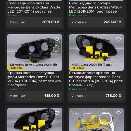
Скло заднього ліхтаря
Скло заднього ліхтаря
Mercedes-Benz C-Class W204
Mercedes-Benz C-Class W204
LED (2011-2014) рест ліве
LED (2011-2014) рест праве
В наявності
В наявності
2091.00 ₴
2091.00 ₴
У кошик:
У кошик:
Кришка ковпак заглушка
Ремкомплект кріплення
фари Mercedes-Benz C-Class
корпуса фар Mercedes-Benz
W204 (2011-2014) рест велика
C-Class W204 (2011-2014) рест
ліва/права
правий – 3 од.
В наявності
В наявності
615.00 ₴
738.00 ₴
У кошик:
У кошик: