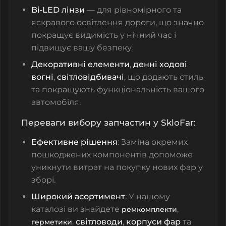
Bi-LED лінзи
— для рівномірного та
яскравого освітлення дороги, що значно
покращує видимість у нічний час і
підвищує вашу безпеку.
Декоративні елементи
,
денні ходові
вогні
,
світловідбивачі
, що додають стиль
та покращують функціональність вашого
автомобіля.
Переваги вибору запчастин у SkloFar:
Ефективне рішення
: Заміна окремих
пошкоджених компонентів допоможе
уникнути витрат на покупку нових фар у
зборі.
Широкий асортимент
: У нашому
каталозі ви знайдете
,
ремкомплекти
,
світловоди
,
корпуси фар
та
герметики