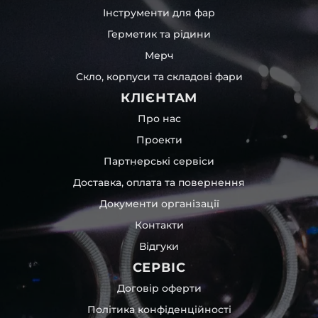
Інструменти для фар
Герметик та рідини
Мерч
Скло, корпуси та складові фари
КЛІЄНТАМ
Про нас
Проекти
Партнерські сервіси
Доставка, оплата та повернення
Документи організації
Контакти
Відгуки
СЕРВІС
Договір оферти
Політика конфіденційності