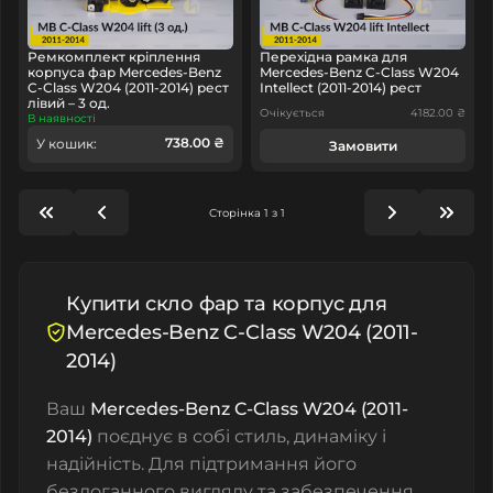
Ремкомплект кріплення
Перехідна рамка для
корпуса фар Mercedes-Benz
Mercedes-Benz C-Class W204
C-Class W204 (2011-2014) рест
Intellect (2011-2014) рест
лівий – 3 од.
Очікується
4182.00 ₴
В наявності
738.00 ₴
У кошик:
Замовити
Сторінка 1 з 1
Купити скло фар та корпус для
Mercedes-Benz C-Class W204 (2011-
2014)
Ваш
Mercedes-Benz C-Class W204 (2011-
2014)
поєднує в собі стиль, динаміку і
надійність. Для підтримання його
бездоганного вигляду та забезпечення